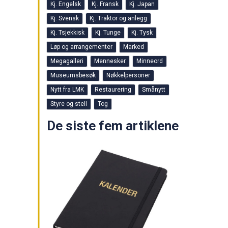
Kj. Engelsk
Kj. Fransk
Kj. Japan
Kj. Svensk
Kj. Traktor og anlegg
Kj. Tsjekkisk
Kj. Tunge
Kj. Tysk
Løp og arrangementer
Marked
Megagalleri
Mennesker
Minneord
Museumsbesøk
Nøkkelpersoner
Nytt fra LMK
Restaurering
Smånytt
Styre og stell
Tog
De siste fem artiklene