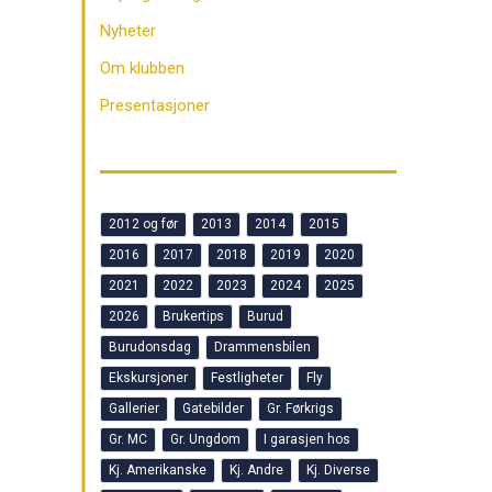
Nyheter
Om klubben
Presentasjoner
2012 og før
2013
2014
2015
2016
2017
2018
2019
2020
2021
2022
2023
2024
2025
2026
Brukertips
Burud
Burudonsdag
Drammensbilen
Ekskursjoner
Festligheter
Fly
Gallerier
Gatebilder
Gr. Førkrigs
Gr. MC
Gr. Ungdom
I garasjen hos
Kj. Amerikanske
Kj. Andre
Kj. Diverse