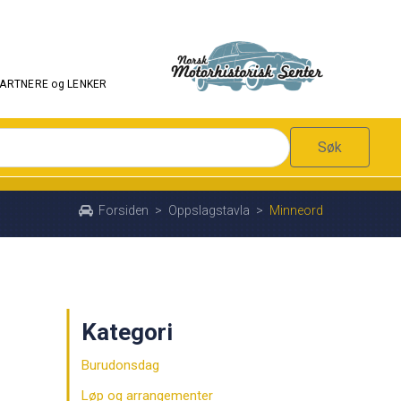
PARTNERE og LENKER
Søk
Forsiden
>
Oppslagstavla
>
Minneord
Kategori
Burudonsdag
Løp og arrangementer