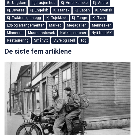
Gr. Ungdom
I garasjen hos
Kj. Amerikanske
Kj. Andre
Kj. Diverse
Kj. Engelsk
Kj. Fransk
Kj. Japan
Kj. Svensk
Kj. Traktor og anlegg
Kj. Tsjekkisk
Kj. Tunge
Kj. Tysk
Løp og arrangementer
Marked
Megagalleri
Mennesker
Minneord
Museumsbesøk
Nøkkelpersoner
Nytt fra LMK
Restaurering
Smånytt
Styre og stell
Tog
De siste fem artiklene