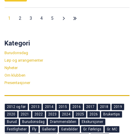
1
2
3
4
5
Kategori
Burudonsdag
Løp og arrangementer
Nyheter
Om klubben
Presentasjoner
2012 og før
2013
2014
2015
2016
2017
2018
2019
2020
2021
2022
2023
2024
2025
2026
Brukertips
Burud
Burudonsdag
Drammensbilen
Ekskursjoner
Festligheter
Fly
Gallerier
Gatebilder
Gr. Førkrigs
Gr. MC