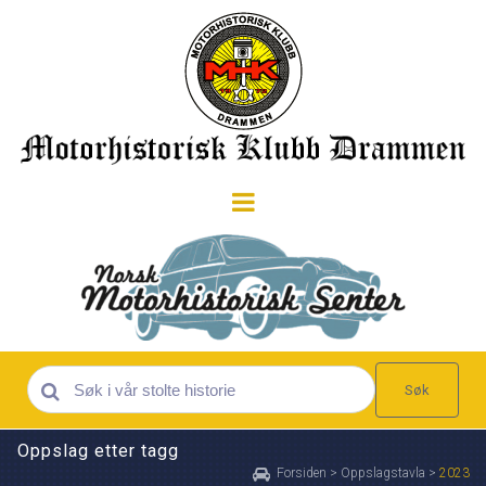
Søk
Oppslag etter tagg
Forsiden
>
Oppslagstavla
>
2023