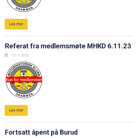
Les mer
Referat fra medlemsmøte MHKD 6.11.23
13.11.2023
Les mer
Fortsatt åpent på Burud