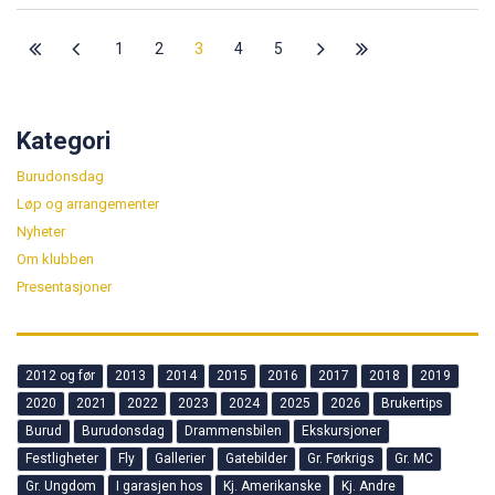
Les mer
1
2
3
4
5
Kategori
Burudonsdag
Løp og arrangementer
Nyheter
Om klubben
Presentasjoner