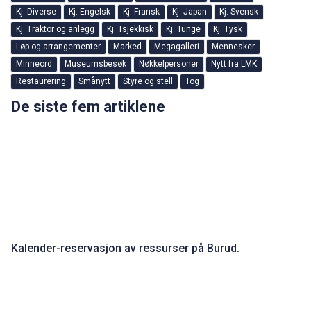
2012 og før
2013
2014
2015
2016
2017
2018
2019
2020
2021
2022
2023
2024
2025
2026
Brukertips
Burud
Burudonsdag
Drammensbilen
Ekskursjoner
Festligheter
Fly
Gallerier
Gatebilder
Gr. Førkrigs
Gr. MC
Gr. Ungdom
I garasjen hos
Kj. Amerikanske
Kj. Andre
Kj. Diverse
Kj. Engelsk
Kj. Fransk
Kj. Japan
Kj. Svensk
Kj. Traktor og anlegg
Kj. Tsjekkisk
Kj. Tunge
Kj. Tysk
Løp og arrangementer
Marked
Megagalleri
Mennesker
Minneord
Museumsbesøk
Nøkkelpersoner
Nytt fra LMK
Restaurering
Smånytt
Styre og stell
Tog
De siste fem artiklene