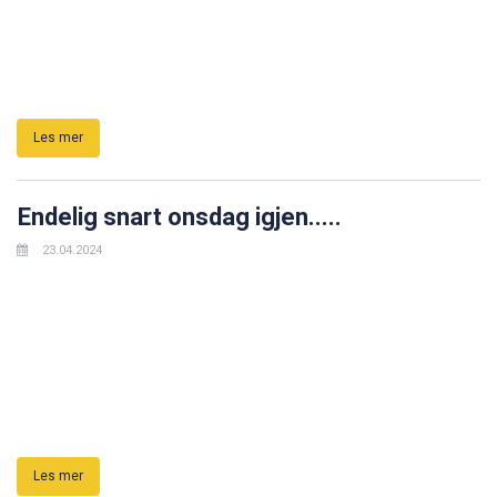
Les mer
Endelig snart onsdag igjen.....
23.04.2024
Les mer