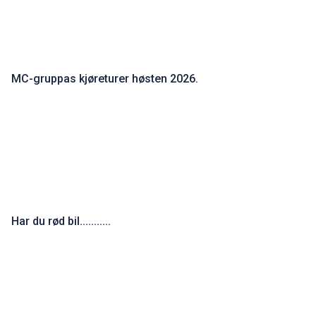
Kalender-reservasjon av ressurser på Burud.
MC-gruppas kjøreturer høsten 2026.