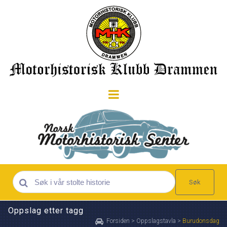
Søk
Oppslag etter tagg
Forsiden
>
Oppslagstavla
>
Burudonsdag