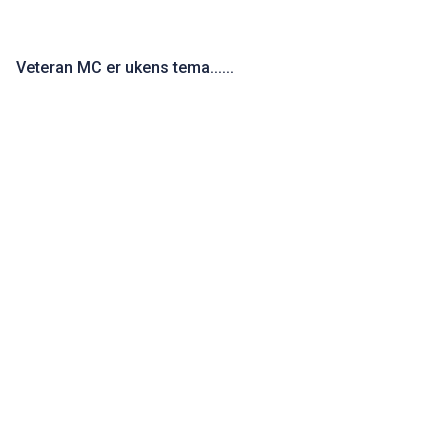
Har du rød bil...........
Veteran MC er ukens tema......