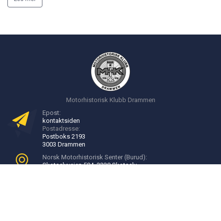
Motorhistorisk Klubb Drammen
Epost:
kontakt
siden
Postadresse:
Postboks 2193
3003 Drammen
Norsk Motorhistorisk Senter (Burud):
Skotselvveien 594, 3330 Skotselv
Velkommen til Burud:
16:00 - 20:00, onsdager
Bli medlem