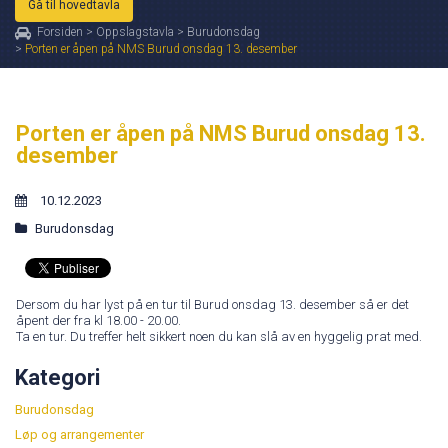
Gå til hovedtavla
Forsiden
>
Oppslagstavla
>
Burudonsdag
>
Porten er åpen på NMS Burud onsdag 13. desember
Porten er åpen på NMS Burud onsdag 13.
desember
10.12.2023
Burudonsdag
Dersom du har lyst på en tur til Burud onsdag 13. desember så er det
åpent der fra kl 18.00 - 20.00.
Ta en tur. Du treffer helt sikkert noen du kan slå av en hyggelig prat med.
Kategori
Burudonsdag
Løp og arrangementer