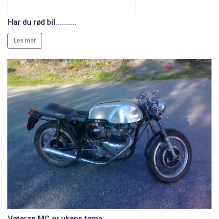
Har du rød bil...........
Les mer
Veteran MC er ukens tema......