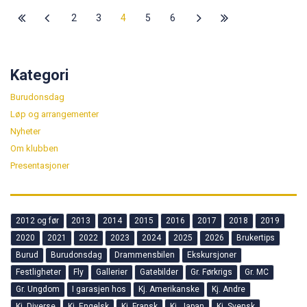
2
3
4
5
6
Kategori
Burudonsdag
Løp og arrangementer
Nyheter
Om klubben
Presentasjoner
2012 og før
2013
2014
2015
2016
2017
2018
2019
2020
2021
2022
2023
2024
2025
2026
Brukertips
Burud
Burudonsdag
Drammensbilen
Ekskursjoner
Festligheter
Fly
Gallerier
Gatebilder
Gr. Førkrigs
Gr. MC
Gr. Ungdom
I garasjen hos
Kj. Amerikanske
Kj. Andre
Kj. Diverse
Kj. Engelsk
Kj. Fransk
Kj. Japan
Kj. Svensk