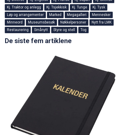
Kj. Traktor og anlegg
Kj. Tsjekkisk
Kj. Tunge
Kj. Tysk
Løp og arrangementer
Marked
Megagalleri
Mennesker
Minneord
Museumsbesøk
Nøkkelpersoner
Nytt fra LMK
Restaurering
Smånytt
Styre og stell
Tog
De siste fem artiklene