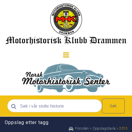
Søk
Oppslag etter tagg
Forsiden
>
Oppslagstavla
>
2015