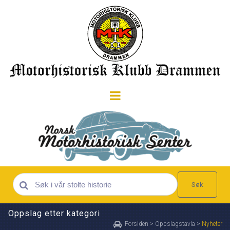
Søk
Oppslag etter kategori
Forsiden
>
Oppslagstavla
>
Nyheter