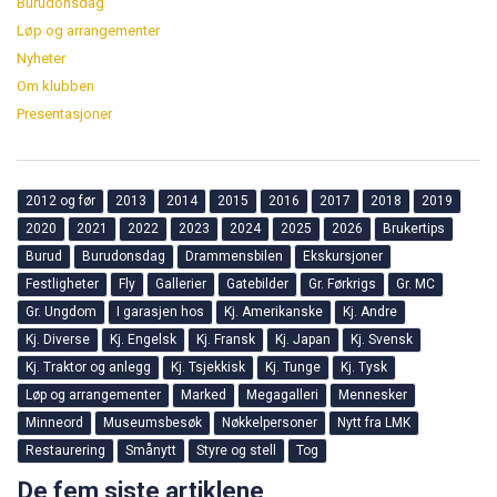
Burudonsdag
Løp og arrangementer
Nyheter
Om klubben
Presentasjoner
2012 og før
2013
2014
2015
2016
2017
2018
2019
2020
2021
2022
2023
2024
2025
2026
Brukertips
Burud
Burudonsdag
Drammensbilen
Ekskursjoner
Festligheter
Fly
Gallerier
Gatebilder
Gr. Førkrigs
Gr. MC
Gr. Ungdom
I garasjen hos
Kj. Amerikanske
Kj. Andre
Kj. Diverse
Kj. Engelsk
Kj. Fransk
Kj. Japan
Kj. Svensk
Kj. Traktor og anlegg
Kj. Tsjekkisk
Kj. Tunge
Kj. Tysk
Løp og arrangementer
Marked
Megagalleri
Mennesker
Minneord
Museumsbesøk
Nøkkelpersoner
Nytt fra LMK
Restaurering
Smånytt
Styre og stell
Tog
De fem siste artiklene