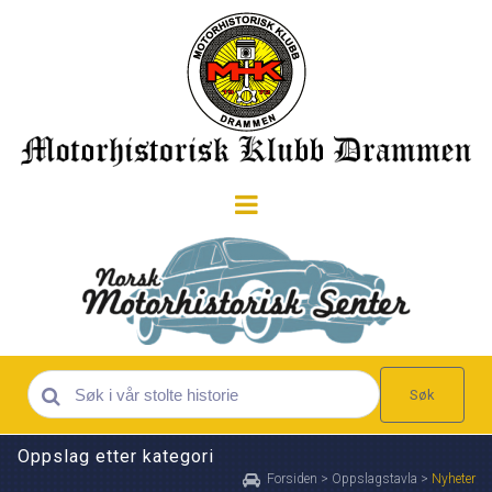
Søk
Oppslag etter kategori
Forsiden
>
Oppslagstavla
>
Nyheter