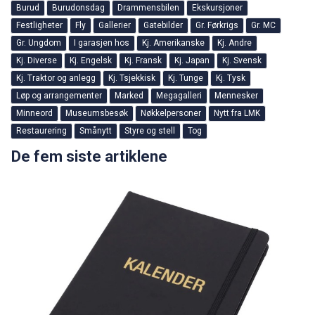
Burud
Burudonsdag
Drammensbilen
Ekskursjoner
Festligheter
Fly
Gallerier
Gatebilder
Gr. Førkrigs
Gr. MC
Gr. Ungdom
I garasjen hos
Kj. Amerikanske
Kj. Andre
Kj. Diverse
Kj. Engelsk
Kj. Fransk
Kj. Japan
Kj. Svensk
Kj. Traktor og anlegg
Kj. Tsjekkisk
Kj. Tunge
Kj. Tysk
Løp og arrangementer
Marked
Megagalleri
Mennesker
Minneord
Museumsbesøk
Nøkkelpersoner
Nytt fra LMK
Restaurering
Smånytt
Styre og stell
Tog
De fem siste artiklene