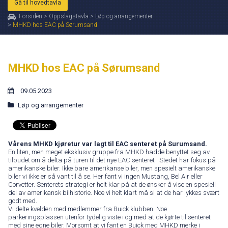
Gå til hovedtavla
Forsiden
>
Oppslagstavla
>
Løp og arrangementer
>
MHKD hos EAC på Sørumsand
MHKD hos EAC på Sørumsand
09.05.2023
Løp og arrangementer
Vårens MHKD kjøretur var lagt til EAC senteret på Surumsand.
En liten, men meget eksklusiv gruppe fra MHKD hadde benyttet seg av
tilbudet om å delta på turen til det nye EAC senteret . Stedet har fokus på
amerikanske biler. Ikke bare amerikanse biler, men spesielt amerikanske
biler vi ikke er så vant til å se. Her fant vi ingen Mustang, Bel Air eller
Corvetter. Senterets strategi er helt klar på at de ønsker å vise en spesiell
del av amerikansk bilhistorie. Noe vi helt klart må si at de har lykkes svært
godt med.
Vi delte kvelden med medlemmer fra Buick klubben. Noe
parkeringsplassen utenfor tydelig viste i og med at de kjørte til senteret
med sine egne biler. Morsomt at vi fant en Buick med MHKD merke i