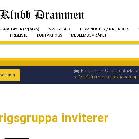
LAGSTAVLA (og arkiv)
NMS BURUD
TERMINLISTER / KALENDER
PRISLISTE
KONTAKT OSS
MEDLEMSOMRÅDET
Forsiden
>
Oppslagstavla
>
ovedtavla
>
MHK Drammen Førkrigsgruppa i
gsgruppa inviterer