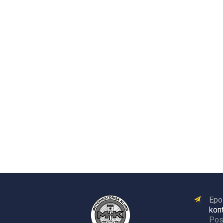
Epo
kon
Pos