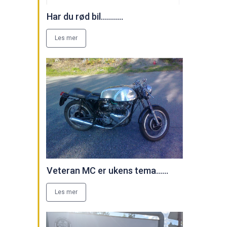
Har du rød bil...........
Les mer
Veteran MC er ukens tema......
Les mer