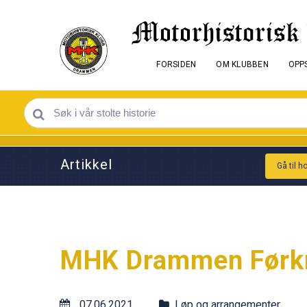
FORSIDEN
OM KLUBBEN
OPPS
Artikkel
Gå til h
MHK Drammen Førkri
07.06.2021
Løp og arrangementer