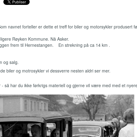
Som navnet forteller er dette et treff for biler og motorsykler produsert f
 tidligere Røyken Kommune. Nå Asker.
yggen frem til Hernestangen. En strekning på ca 14 km .
syn og salg.
e biler og motrosykler vi dessverre nesten aldri ser mer.
r - så har du ikke førkrigs materiell og gjerne vil være med med et nyer