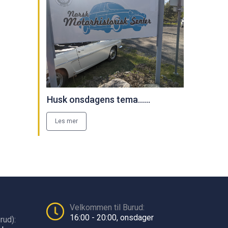
Husk onsdagens tema......
Les mer
Velkommen til Burud:
16:00 - 20:00, onsdager
rud):