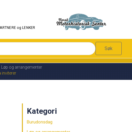
PARTNERE og LENKER
Søk
Løp og arrangementer
nviterer
Kategori
Burudonsdag