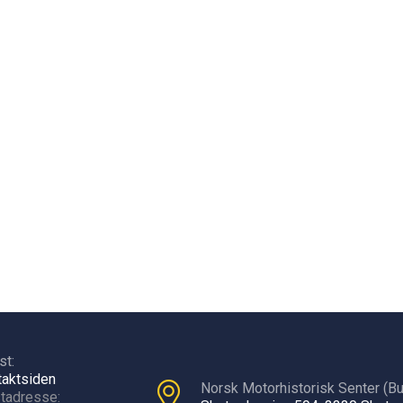
st:
takt
siden
Norsk Motorhistorisk Senter (Bu
tadresse: