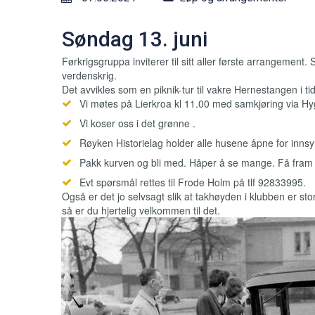
Søndag 13. juni
Førkrigsgruppa inviterer til sitt aller første arrangement. 
verdenskrig.
Det avvikles som en piknik-tur til vakre Hernestangen i
Vi møtes på Lierkroa kl 11.00 med samkjøring via H
Vi koser oss i det grønne .
Røyken Historielag holder alle husene åpne for inn
Pakk kurven og bli med. Håper å se mange. Få fram d
Evt spørsmål rettes til Frode Holm på tlf 92833995.
Også er det jo selvsagt slik at takhøyden i klubben er sto
så er du hjertelig velkommen til det.