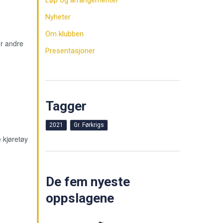
Løp og arrangementer
Nyheter
Om klubben
ør andre
Presentasjoner
Tagger
2021
Gr. Førkrigs
e kjøretøy
De fem nyeste
oppslagene