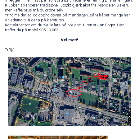
Vi legger inn en rast på Tronstad før vi returnerer retning Drammen igjen.
Klubben spanderer tradisjonell utsøkt gjærbakst fra Mjøndalen Bakeri,
men kaffe/brus må du ordne selv.
Yr.no melder sol og oppholdsvær på mandagen, så vi håper mange har
anledning til å delta på kjøreturen.
Kontaktperson om du skulle lure på noe ang. turen er Jan Roger. Han
treffer du på
mobil 905 19 083
.
Vel møtt!
TrBj/