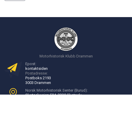
Motorhistorisk Klubb Drammen
Epost:
kontakt
siden
Postadresse:
Postboks 2193
3003 Drammen
Norsk Motorhistorisk Senter (Burud):
Skotselvveien 594, 3330 Skotselv
Velkommen til Burud:
16:00 - 20:00, onsdager
Bli medlem