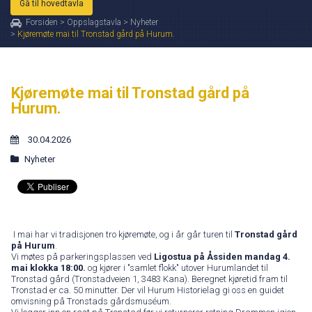
Gå til hovedtavla
Forsiden
>
Oppslagstavla
>
Nyheter
>
Kjøremøte mai til Tronstad gård på Hurum.
Kjøremøte mai til Tronstad gård på
Hurum.
30.04.2026
Nyheter
I mai har vi tradisjonen tro kjøremøte, og i år går turen til
Tronstad gård
på Hurum
.
Vi møtes på parkeringsplassen ved
Ligostua på Åssiden mandag 4.
mai klokka 18:00.
og kjører i "samlet flokk" utover Hurumlandet til
Tronstad gård (Tronstadveien 1, 3483 Kana). Beregnet kjøretid fram til
Tronstad er ca. 50 minutter. Der vil Hurum Historielag gi oss en guidet
omvisning på Tronstads gårdsmuséum.