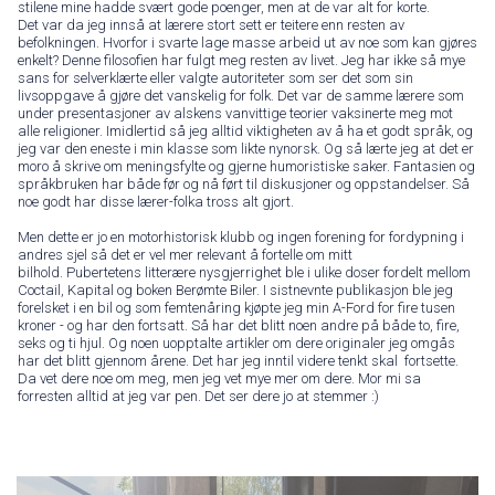
stilene mine hadde svært gode poenger, men at de var alt for korte.
Det var da jeg innså at lærere stort sett er teitere enn resten av
befolkningen. Hvorfor i svarte lage masse arbeid ut av noe som kan gjøres
enkelt? Denne filosofien har fulgt meg resten av livet. Jeg har ikke så mye
sans for selverklærte eller valgte autoriteter som ser det som sin
livsoppgave å gjøre det vanskelig for folk. Det var de samme lærere som
under presentasjoner av alskens vanvittige teorier vaksinerte meg mot
alle religioner. Imidlertid så jeg alltid viktigheten av å ha et godt språk, og
jeg var den eneste i min klasse som likte nynorsk. Og så lærte jeg at det er
moro å skrive om meningsfylte og gjerne humoristiske saker. Fantasien og
språkbruken har både før og nå ført til diskusjoner og oppstandelser. Så
noe godt har disse lærer-folka tross alt gjort.
Men dette er jo en motorhistorisk klubb og ingen forening for fordypning i
andres sjel så det er vel mer relevant å fortelle om mitt
bilhold. Pubertetens litterære nysgjerrighet ble i ulike doser fordelt mellom
Coctail, Kapital og boken Berømte Biler. I sistnevnte publikasjon ble jeg
forelsket i en bil og som femtenåring kjøpte jeg min A-Ford for fire tusen
kroner - og har den fortsatt. Så har det blitt noen andre på både to, fire,
seks og ti hjul. Og noen uopptalte artikler om dere originaler jeg omgås
har det blitt gjennom årene. Det har jeg inntil videre tenkt skal fortsette.
Da vet dere noe om meg, men jeg vet mye mer om dere. Mor mi sa
forresten alltid at jeg var pen. Det ser dere jo at stemmer :)