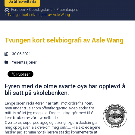
Gå til hovedtavla
Forsiden
>
Oppslagstavla
>
Presentasjoner
>
Tvungen kort selvbiografi av Asle Wang
Tvungen kort selvbiografi av Asle Wang
30.06.2021
Presentasjoner
Fyren med de olme svarte øya har opplevd å
bli satt på skolebenken.
Lenge siden redaktøren har tatt i mot ordre fra noen,
men under trusler om offentliggjøring av episoder fra
mitt liv så lot jeg meg kue. Dagen i dag går med til å
lære bruken av vår nye nettside.
Overlærer, superpedagog og streng it-guru Jostein ga
meg oppgaven å skrive om meg selv..... Fra skoledagene
husker jeg at mine norsk-lærere stadig kommenterte at