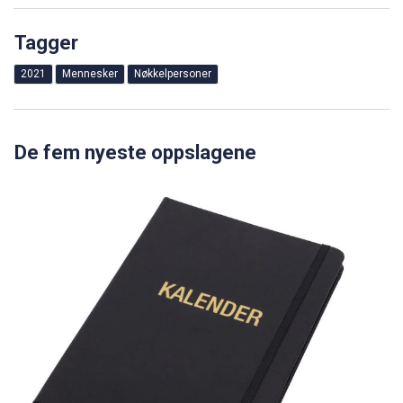
Tagger
2021
Mennesker
Nøkkelpersoner
De fem nyeste oppslagene