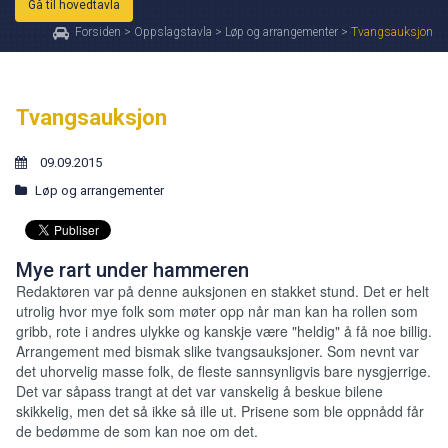
Gå til hovedtavla
Forsiden
>
Oppslagstavla
>
Løp og arrangementer
>
Tvangsauksjon
Tvangsauksjon
09.09.2015
Løp og arrangementer
Mye rart under hammeren
Redaktøren var på denne auksjonen en stakket stund. Det er helt
utrolig hvor mye folk som møter opp når man kan ha rollen som
gribb, rote i andres ulykke og kanskje være "heldig" å få noe billig.
Arrangement med bismak slike tvangsauksjoner. Som nevnt var
det uhorvelig masse folk, de fleste sannsynligvis bare nysgjerrige.
Det var såpass trangt at det var vanskelig å beskue bilene
skikkelig, men det så ikke så ille ut. Prisene som ble oppnådd får
de bedømme de som kan noe om det.