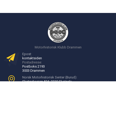
Motorhistorisk Klubb Drammen
Epost:
kontakt
siden
Postadresse:
Postboks 2193
3003 Drammen
Norsk Motorhistorisk Senter (Burud):
Skotselvveien 594, 3330 Skotselv
Velkommen til Burud:
16:00 - 20:00, onsdager
Bli medlem
Utviklet av
inforegi as
© 2025.
All Rights Reserved
.