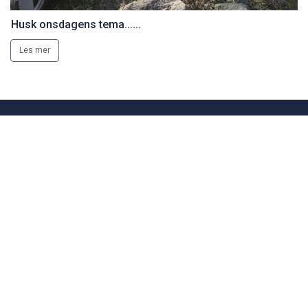
Husk onsdagens tema......
Les mer
Motorhistorisk Klubb Drammen
Epost:
kontakt
siden
Postadresse:
Postboks 2193
3003 Drammen
Norsk Motorhistorisk Senter (Burud):
Skotselvveien 594, 3330 Skotselv
Velkommen til Burud: