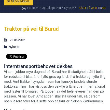
Gå til hovedtavla
Forsiden
>
Oppslagstavla
>
Nyheter
>
Traktor på vei til Burud
Traktor på vei til Burud
22.06.2012
Nyheter
Interntransportbehovet dekkes
Vi som jobber mye dugnad på Burud har til stadighet stått i beita
for redskap til bl.a. å forflytte grus og jord, til å trekke og flytte ting
med. Arnt Bakke i Lyngdal - som har kanskje landets største
traktorsamling - har vist oss den velvilje å låne ut en International
med laster til formålet. På toppen av det hele leverer han den på
plassen. Vi har lovet Arnt at den skal stå under tak, så dersom
noen lesere føler for å sette opp et skur er hjelpen kjærkommen.