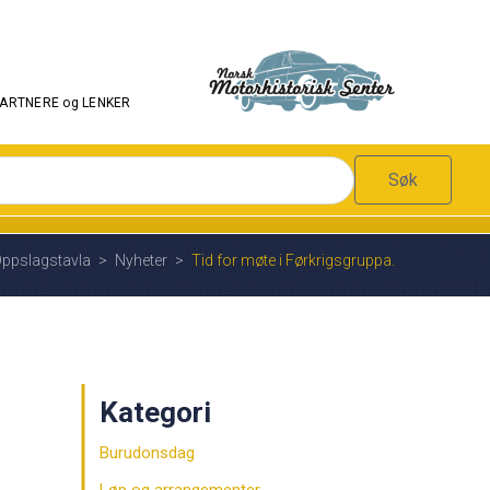
PARTNERE og LENKER
Søk
ppslagstavla
>
Nyheter
>
Tid for møte i Førkrigsgruppa.
Kategori
Burudonsdag