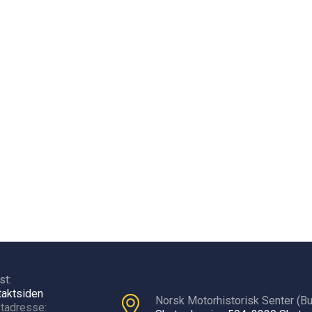
st:
takt
siden
Norsk Motorhistorisk Senter (Bu
tadresse: