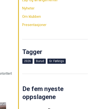
Løp og arrangementer
Nyheter
Om klubben
Presentasjoner
Tagger
2026
Burud
Gr. Førkrigs
ioritert
De fem nyeste
oppslagene