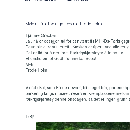
Melding fra "Førkrigs-general" Frode Holm:
Tjänare Grabbar !
Ja , nå er det igjen tid for et nytt treff i MHKDs-Førkrigsg
Dette blir et rent utetreff . Kiosken er åpen med alle retti
Det er tid for å dra frem Førkrigskjøretøyer å ta en tur .
Et ønske om et Godt fremmøte. Sees!
Mvh
Frode Holm
Været skal, som Frode nevner, bli meget bra, portene åpner
parkering langs muséet, reservert kremplassene mellom 
førkrigskjøretøy denne onsdagen, så det er ingen grunn ti
TrBj/