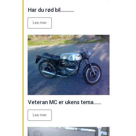
Har du rød bil...........
Les mer
Veteran MC er ukens tema......
Les mer