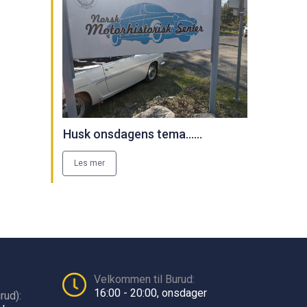
Husk onsdagens tema......
Les mer
Velkommen til Burud:
16:00 - 20:00, onsdager
rud):