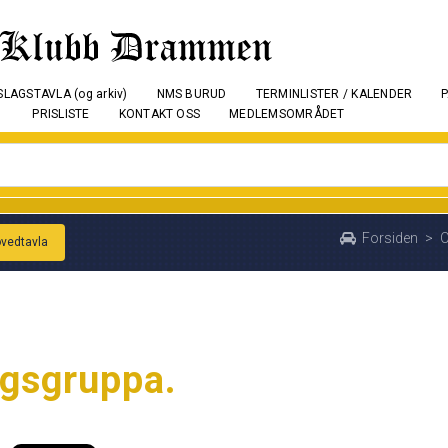
LAGSTAVLA (og arkiv)
NMS BURUD
TERMINLISTER / KALENDER
PRISLISTE
KONTAKT OSS
MEDLEMSOMRÅDET
Forsiden
>
O
ovedtavla
igsgruppa.