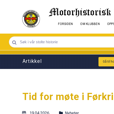
FORSIDEN
OM KLUBBEN
OPPS
Artikkel
Gå til h
Tid for møte i Førkr
19.04.2026
Nyheter