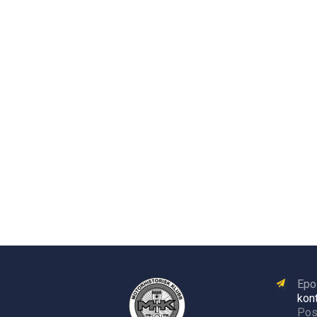
Epo
kon
Pos