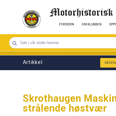
FORSIDEN
OM KLUBBEN
OPPS
Artikkel
Gå til h
Skrothaugen Maskinla
strålende høstvær