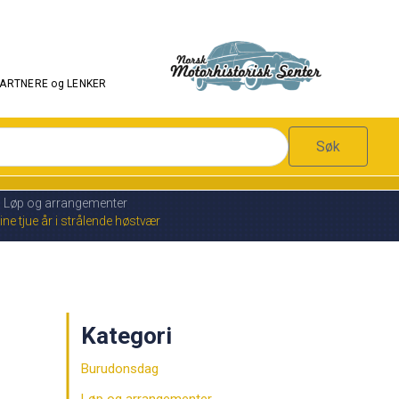
PARTNERE og LENKER
Søk
Løp og arrangementer
ne tjue år i strålende høstvær
Kategori
Burudonsdag