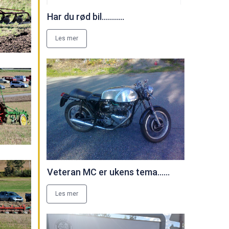
Har du rød bil...........
Les mer
Veteran MC er ukens tema......
Les mer