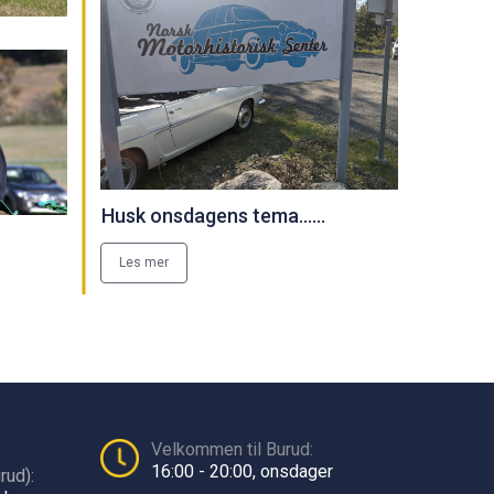
Husk onsdagens tema......
Les mer
Velkommen til Burud:
16:00 - 20:00, onsdager
rud):