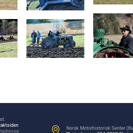
st:
takt
siden
Norsk Motorhistorisk Senter (Bu
tadresse: