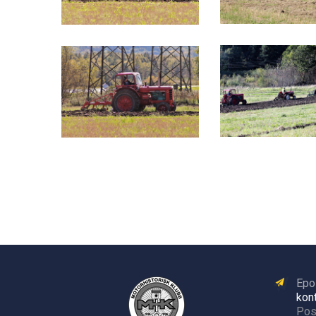
Epo
kon
Pos