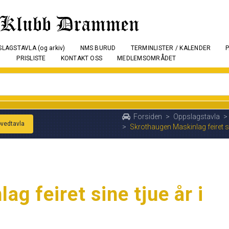
LAGSTAVLA (og arkiv)
NMS BURUD
TERMINLISTER / KALENDER
PRISLISTE
KONTAKT OSS
MEDLEMSOMRÅDET
Forsiden
>
Oppslagstavla
>
ovedtavla
>
Skrothaugen Maskinlag feiret si
g feiret sine tjue år i