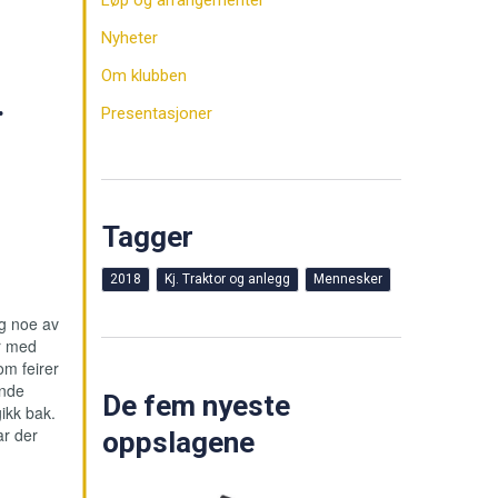
Løp og arrangementer
Nyheter
Om klubben
.
Presentasjoner
Tagger
2018
Kj. Traktor og anlegg
Mennesker
og noe av
or med
om feirer
ende
De fem nyeste
ikk bak.
ar der
oppslagene