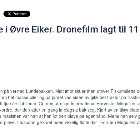
i Øvre Eiker. Dronefilm lagt til 11
en på vei ned Lundebakken. Midt imot skuer man utover Fiskumsletta 
en hel masse biler og på jordet ved siden av gikk det traktor på trakt
 tjue års jubileum. Og den utrolige International Harvester Mogul'en s
Nordre, der den atter en gang la pløgsla bak seg. Kjørt av en tilsynelat
 maskinen var han at han lot den pløye på egenhånd. Mens han selv g
 pløye. I tospann gikk det noen virkelig flotte dyr. Foruten Mogul'en v