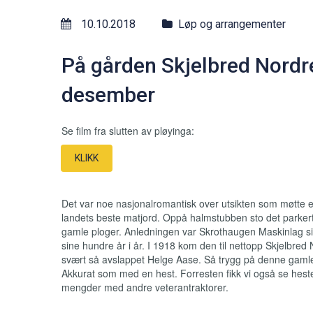
10.10.2018
Løp og arrangementer
På gården Skjelbred Nordre 
desember
Se film fra slutten av pløyinga:
KLIKK
Det var noe nasjonalromantisk over utsikten som møtte 
landets beste matjord. Oppå halmstubben sto det parkert 
gamle ploger. Anledningen var Skrothaugen Maskinlag sitt
sine hundre år i år. I 1918 kom den til nettopp Skjelbred 
svært så avslappet Helge Aase. Så trygg på denne gamle
Akkurat som med en hest. Forresten fikk vi også se hester
mengder med andre veterantraktorer.