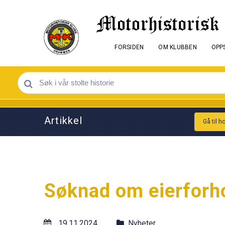
FORSIDEN
OM KLUBBEN
OPPS
Artikkel
Gå til h
Søknad om eierforho
19.11.2024
Nyheter