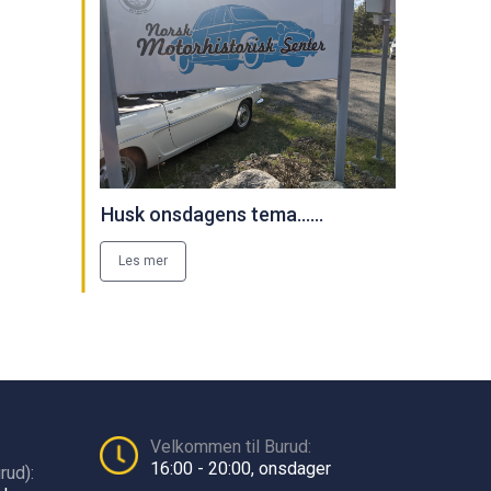
Husk onsdagens tema......
Les mer
Velkommen til Burud:
16:00 - 20:00, onsdager
rud):