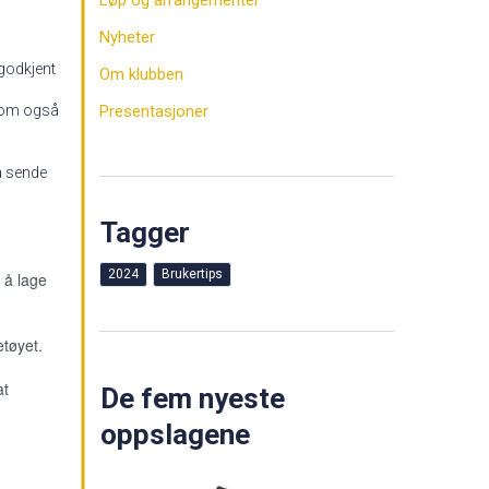
Løp og arrangementer
Nyheter
 godkjent
Om klubben
 som også
Presentasjoner
 å sende
Tagger
2024
Brukertips
 å lage
tøyet.
at
De fem nyeste
oppslagene