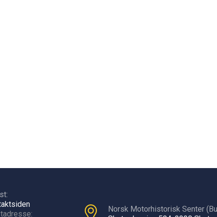
st:
takt
siden
Norsk Motorhistorisk Senter (Bu
tadresse: