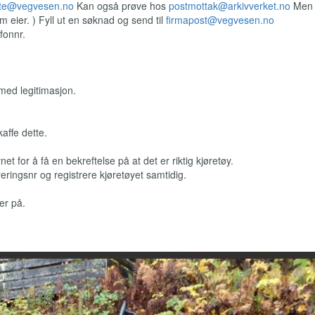
tte@vegvesen.no
Kan også prøve hos
postmottak@arkivverket.no
Men 
m eier. ) Fyll ut en søknad og send til
firmapost@vegvesen.no
fonnr.
med legitimasjon.
affe dette.
t for å få en bekreftelse på at det er riktig kjøretøy.
reringsnr og registrere kjøretøyet samtidig.
er på.