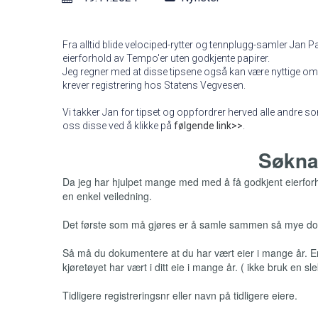
Fra alltid blide velociped-rytter og tennplugg-samler Jan 
eierforhold av Tempo'er uten godkjente papirer.
Jeg regner med at disse tipsene også kan være nyttige o
krever registrering hos Statens Vegvesen.
Vi takker Jan for tipset og oppfordrer herved alle andre s
oss disse ved å klikke på
følgende link>>
.
Søkna
Da jeg har hjulpet mange med med å få godkjent eierforho
en enkel veiledning.
Det første som må gjøres er å samle sammen så mye do
Så må du dokumentere at du har vært eier i mange år. Ente
kjøretøyet har vært i ditt eie i mange år. ( ikke bruk en sle
Tidligere registreringsnr eller navn på tidligere eiere.