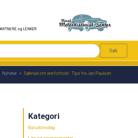
PARTNERE og LENKER
Søk
Nyheter
>
Søknad om eierforhold - Tips fra Jan Paulsen
Kategori
Burudonsdag