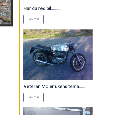
Har du rød bil...........
Les mer
Veteran MC er ukens tema......
Les mer