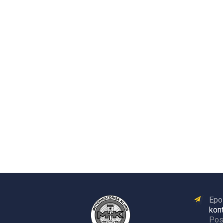
Epo
kon
Pos