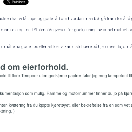
Paulsen har vi fått tips og gode råd om hvordan man bør gå fram for å få
m man i dialog med Statens Vegvesen for godkjenning av annet matriell
om måtte ha gode tips eller artikler vi kan distribuere på hjemmesida, om
d om eierforhold.
ld til flere Tempoer uten godkjente papirer føler jeg meg kompetent til
kumentasjon som mulig. Ramme og motornummer finner du jo på kjøre
n kvittering fra du kjøpte kjøretøyet, eller bekreftelse fra en som vet 
ktning. )