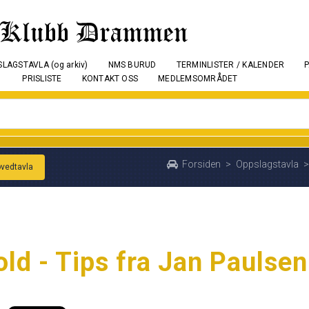
LAGSTAVLA (og arkiv)
NMS BURUD
TERMINLISTER / KALENDER
PRISLISTE
KONTAKT OSS
MEDLEMSOMRÅDET
Forsiden
>
Oppslagstavla
>
ovedtavla
ld - Tips fra Jan Paulsen