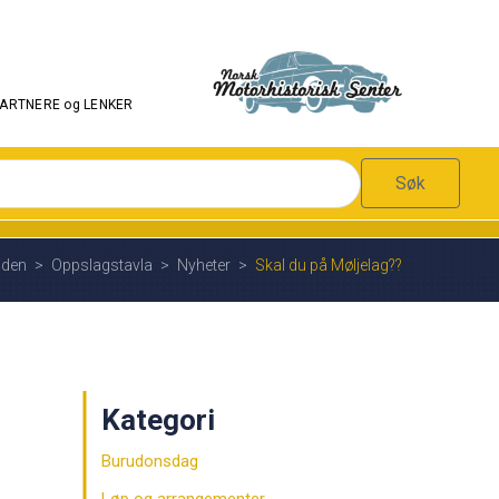
PARTNERE og LENKER
Søk
iden
>
Oppslagstavla
>
Nyheter
>
Skal du på Møljelag??
Kategori
Burudonsdag