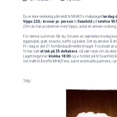
Du er ikke skikkelig påmeldt til MHKD's møljelaget
lørdag 
Vipps 220,- kroner pr. person
til
Svanhild
på
telefon 95
(Om du har problemer med Vipps, avtal en annen ordning m
For denne summen får du, foruten en særdeles trivelig kve
eggesalat, grøt, snacks, kaffe og kaker. Det du ønsker å dri
Pr i dag er det 31 forhåndspåmeldte til laget. Forutsatt at al
Vi har satt
et tak på 35 deltakere
, så vær rask om du ikke 
Laget begynner
klokka 18:00
og vi holder på til Svanhild 
Vel møtt til å treffe MHKD'ere, samt eventuelle partnere, i 
TrBj/