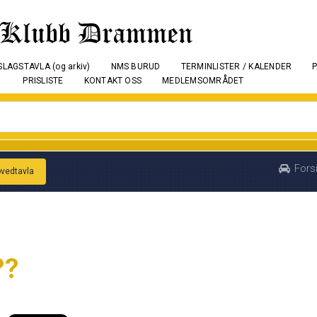
LAGSTAVLA (og arkiv)
NMS BURUD
TERMINLISTER / KALENDER
PRISLISTE
KONTAKT OSS
MEDLEMSOMRÅDET
Fors
ovedtavla
??