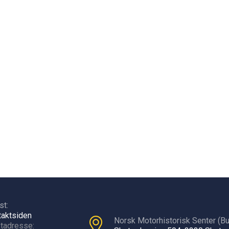
st:
takt
siden
Norsk Motorhistorisk Senter (Bu
tadresse: