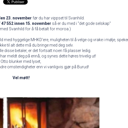
den 23. november
før du har vippset til Svanhild.
7 47 552 innen 15. november
så er du med i "det gode selskap"
ed Svanhild for å få betalt for moroa.)
ld med hyggelige MHKD'ere, muligheten til å velge og vrake i mølje, spek
kke til alt dette må du bringe med deg selv.
le disse betaler, er det fortsatt noen få plasser ledig.
har meldt deg på ennå, og synes dette høres trivelig ut!
& Otto blunker med lyset,
andre omstendigheter enn vi vanligvis gjør på Burud!
Vel møtt!