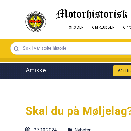
FORSIDEN
OM KLUBBEN
OPPS
Artikkel
Gå til h
Skal du på Møljelag
27.10.2024
Nyheter