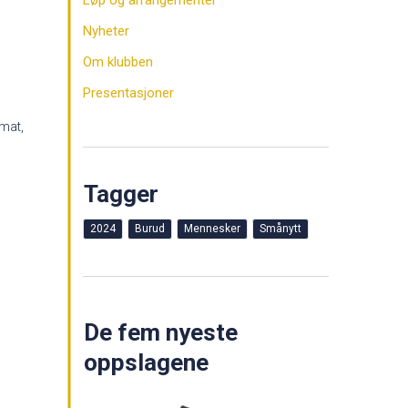
Løp og arrangementer
Nyheter
Om klubben
Presentasjoner
emat,
Tagger
2024
Burud
Mennesker
Smånytt
De fem nyeste
oppslagene