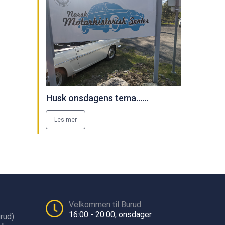
Husk onsdagens tema......
Les mer
Velkommen til Burud:
16:00 - 20:00, onsdager
rud):