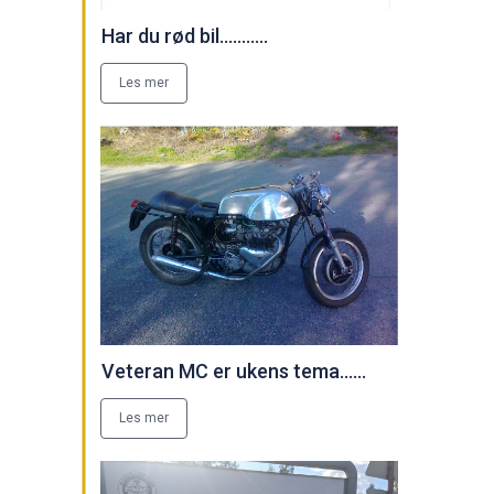
Har du rød bil...........
Les mer
Veteran MC er ukens tema......
Les mer