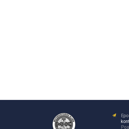
Epo
kon
Pos