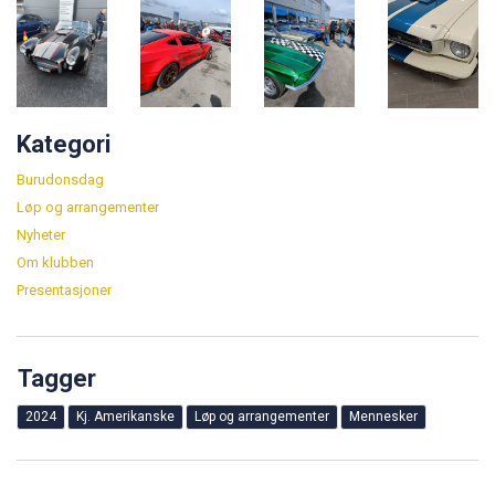
Kategori
Burudonsdag
Løp og arrangementer
Nyheter
Om klubben
Presentasjoner
Tagger
2024
Kj. Amerikanske
Løp og arrangementer
Mennesker