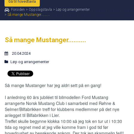
Gå til hovedtavla
Forsiden
>
Oppslagstavla
>
Løp og arrangementer
>
Så mange Mustanger..........
Så mange Mustanger..........
20.04.2024
Løp og arrangementer
Så mange Mustanger har jeg aldri sett på en gang!
I anledning 60 års jubiléet til bilmodellen Ford Mustang
arrangerte Norsk Mustang Club i samarbeid med Røhne &
Selmer/Bilfabrikken treff for klubbens medlemmer på det nye
anlegget til Bilfabrikken i Lier.
Treffet skulle begynne klokka 10:00 så jeg tok en tur ut i 10:30
tida og regnet med at jeg ville komme fram i god tid før
hovedrushet av besøkende ankom. Der tok jeg skammelig feil!!