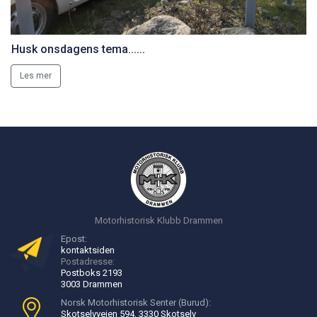
Husk onsdagens tema......
Les mer
Motorhistorisk Klubb Drammen
Epost:
kontakt
siden
Postadresse:
Postboks 2193
3003 Drammen
Norsk Motorhistorisk Senter (Burud):
Skotselvveien 594, 3330 Skotselv