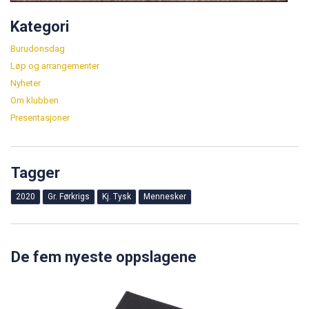
Kategori
Burudonsdag
Løp og arrangementer
Nyheter
Om klubben
Presentasjoner
Tagger
2020
Gr. Førkrigs
Kj. Tysk
Mennesker
De fem nyeste oppslagene