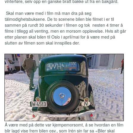
vinterføre, selv opp en ganske bratt bakke ut fra en bakgård.
Skal man være med i film må man dra på seg
tålmodighetsbuksene. De to scenene bilen ble filmet i er til
sammen på rundt 30 sekunder i filmen og tok nesten 4 timer å
filme i tillegg all venting, men en morsom opplevelse. Hvis alt går
etter planen skal bilen til Oslo i april/mai for å være med på
slutten av filmen som skal innspilles der.
Å være med på dette var kjempemorsomt, å se hvordan en film
blir lagd vise frem bilen osv., som Irén sin far sa «Biler skal