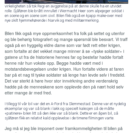
virkeligheten så tok Regi en avgjørelse på at denne skulle ha en utvidet
rolle. Sjåføren ble brått innrullet i Wermacht Heer som alpejeger soldat i
en scene og en scene som sivil. Bilen fikk også en kjapp make-over med
nye skilt hjemmehørende i Narvik og med militærmerking.
Bilen fikk også mye oppmerksomhet fra folk på settet og utenfor
og ble behørig fotografert og mange spørsmål ble besvart. Vi traff
også på en hyggelig eldre dame som var født rett etter krigen,
som fortalte at det vekket mange minner å se «tyske soldater» i
gatene ut fra de historiene hennes far og bestefar hadde fortalt
henne når hun vokste opp. Begge hadde vært med i
motstandsbevegelsen under krigen. Hun fortalte videre at faren
bar på et nag til tyske soldater så lenge han levde selv i fredstid.
Det var sterkt å høre hvor stor innvirkning andre verdenskrig
hadde på de menneskene som opplevde den på nært hold selv
etter mange år med fred.
I tillegg til vår bil var det en A-Ford fra Slemmestad. Denne var et nydelig
eksemplar og var så blank i lakk og spesielt kalesjen så de måtte
«patinere» bilen litt så den ikke var så blank. Dette er en åpen bil, så
sjåføren fikk en relativt kald opplevelse i de timene filmingen varte.
Jeg må si jeg ble imponert over framkommeligheten til bilen på