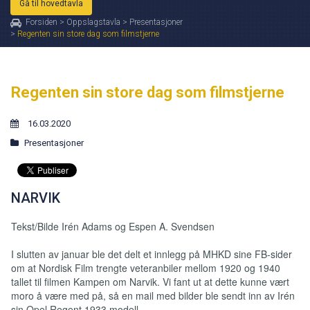
Gå til hovedtavla
Forsiden
>
Oppslagstavla
>
Presentasjoner
>
Regenten sin store dag som filmstjerne
Regenten sin store dag som filmstjerne
16.03.2020
Presentasjoner
NARVIK
Tekst/Bilde Irén Adams og Espen A. Svendsen
I slutten av januar ble det delt et innlegg på MHKD sine FB-sider
om at Nordisk Film trengte veteranbiler mellom 1920 og 1940
tallet til filmen Kampen om Narvik. Vi fant ut at dette kunne vært
moro å være med på, så en mail med bilder ble sendt inn av Irén
sin Opel Regent 1933 modell.