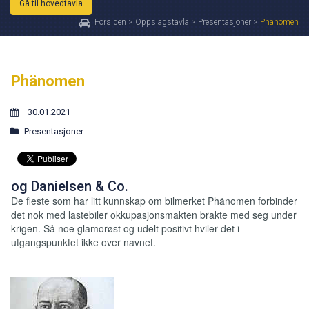
Gå til hovedtavla
Forsiden
>
Oppslagstavla
>
Presentasjoner
>
Phänomen
Phänomen
30.01.2021
Presentasjoner
og Danielsen & Co.
De fleste som har litt kunnskap om bilmerket Phänomen forbinder
det nok med lastebiler okkupasjonsmakten brakte med seg under
krigen. Så noe glamorøst og udelt positivt hviler det i
utgangspunktet ikke over navnet.