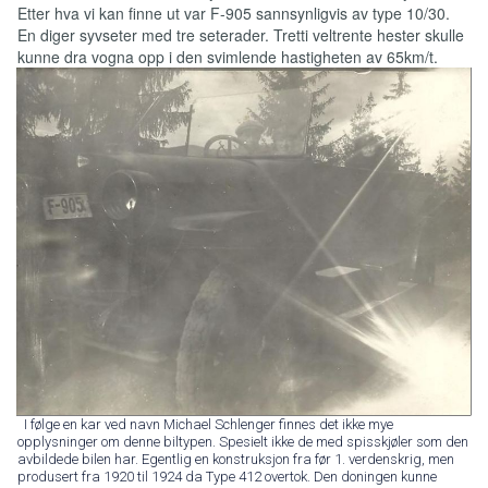
Etter hva vi kan finne ut var F-905 sannsynligvis av type 10/30.
En diger syvseter med tre seterader. Tretti veltrente hester skulle
kunne dra vogna opp i den svimlende hastigheten av 65km/t.
I følge en kar ved navn Michael Schlenger finnes det ikke mye
opplysninger om denne biltypen. Spesielt ikke de med spisskjøler som den
avbildede bilen har. Egentlig en konstruksjon fra før 1. verdenskrig, men
produsert fra 1920 til 1924 da Type 412 overtok. Den doningen kunne