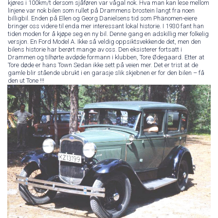
kjøres i 100km/t dersom sjåføren var vågal nok. Hva man kan lese mellom
linjene var nok bilen som rullet på Drammens brostein langt fra noen
billigbil. Enden på Ellen og Georg Danielsens tid som Phänomen-eiere
bringer oss videre til enda mer interessant lokal historie. I 1930 fant han
tiden moden for å kjøpe seg en ny bil. Denne gang en adskillig mer folkelig
versjon. En Ford Model A. Ikke så veldig oppsiktsvekkende det, men den
bilens historie har berørt mange av oss. Den eksisterer fortsatt i
Drammen og tilhørte avdøde formann i klubben, Tore Ødegaard. Etter at
Tore døde er hans Town Sedan ikke sett på veien mer. Det er trist at de
gamle blir stående ubrukt i en garasje slik skjebnen er for den bilen – få
den ut Tone !!!