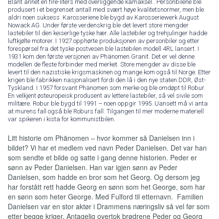
Blant annet en fire-liters med overliggende kamaksel.. Personbilene ble
produsert i et begrenset antall med svært høye kvalitetsnormer, men ble
aldri noen suksess. Karosseriene ble bygd av Karosseriewerk August
Nowack AG. Under første verdenskrig ble det levert store mengder
lastebiler til den keiserlige tyske hær. Alle lastebiler og trehjulinger hadde
luftkjølte motorer. I 1927 opphørte produksjonen av personbiler og etter
forespørsel fra det tyske postvesen ble lastebilen modell 4RL lansert. I
1931 kom den første versjonen av Phänomen Granit. Det er vel denne
modellen de fleste forbinder med merket. Store mengder av disse ble
levert til den nazistiske krigsmaskinen og mange kom også til Norge. Etter
krigen ble fabrikken nasjonalisert fordi den lå i den nye staten DDR, Øst-
Tyskland. I 1957 forsvant Phänomen som merke og ble omdøpt til Robur.
En velkjent østeuropeisk produsent av lettere lastebiler, så vel sivile som
militære. Robur ble bygd til 1991 – noen oppgir 1995. Uansett må vi anta
at murens fall også ble Roburs fall. Tilgangen til mer moderne materiell
var spikeren i kista for kommunistbilen.
Litt historie om Phänomen – hvor kommer så Danielsen inn i
bildet? Vi har et medlem ved navn Peder Danielsen. Det var han
som sendte et bilde og satte i gang denne historien. Peder er
sønn av Peder Danielsen. Han var igjen sønn av Peder
Danielsen, som hadde en bror som het Georg. Og dersom jeg
har forstått rett hadde Georg en sønn som het George, som har
en sønn som heter George. Med Fulford til etternavn. Familien
Danielsen var en stor aktør i Drammens næringsliv så vel før som
etter begge kriger. Antagelig overtok brødrene Peder og Georg