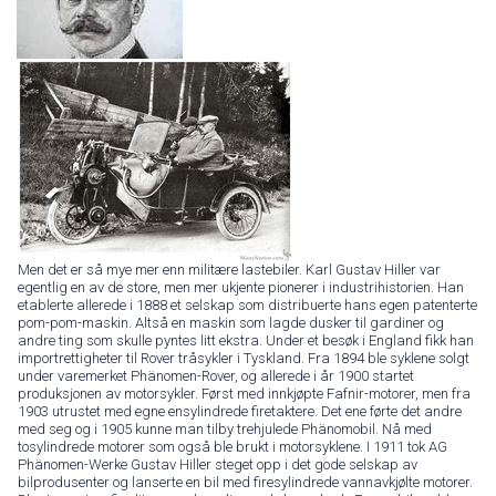
Men det er så mye mer enn militære lastebiler. Karl Gustav Hiller var
egentlig en av de store, men mer ukjente pionerer i industrihistorien. Han
etablerte allerede i 1888 et selskap som distribuerte hans egen patenterte
pom-pom-maskin. Altså en maskin som lagde dusker til gardiner og
andre ting som skulle pyntes litt ekstra. Under et besøk i England fikk han
importrettigheter til Rover tråsykler i Tyskland. Fra 1894 ble syklene solgt
under varemerket Phänomen-Rover, og allerede i år 1900 startet
produksjonen av motorsykler. Først med innkjøpte Fafnir-motorer, men fra
1903 utrustet med egne ensylindrede firetaktere. Det ene førte det andre
med seg og i 1905 kunne man tilby trehjulede Phänomobil. Nå med
tosylindrede motorer som også ble brukt i motorsyklene. I 1911 tok AG
Phänomen-Werke Gustav Hiller steget opp i det gode selskap av
bilprodusenter og lanserte en bil med firesylindrede vannavkjølte motorer.