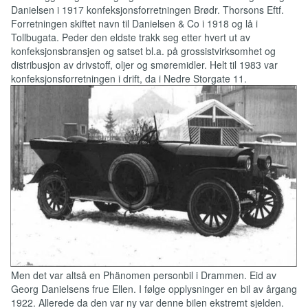
Danielsen i 1917 konfeksjonsforretningen Brødr. Thorsons Eftf.
Forretningen skiftet navn til Danielsen & Co i 1918 og lå i
Tollbugata. Peder den eldste trakk seg etter hvert ut av
konfeksjonsbransjen og satset bl.a. på grossistvirksomhet og
distribusjon av drivstoff, oljer og smøremidler. Helt til 1983 var
konfeksjonsforretningen i drift, da i Nedre Storgate 11.
Men det var altså en Phänomen personbil i Drammen. Eid av
Georg Danielsens frue Ellen. I følge opplysninger en bil av årgang
1922. Allerede da den var ny var denne bilen ekstremt sjelden.