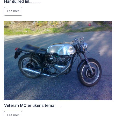
Har du rød bil...........
Les mer
Veteran MC er ukens tema......
Les mer