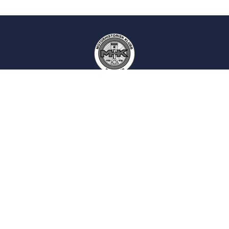
Motorhistorisk Klubb Drammen
Epost:
kontakt
siden
Postadresse:
Postboks 2193
3003 Drammen
Norsk Motorhistorisk Senter (Burud):
Skotselvveien 594, 3330 Skotselv
Velkommen til Burud:
16:00 - 20:00, onsdager
Bli medlem
Utviklet av
inforegi as
© 2025.
All Rights Reserved
.