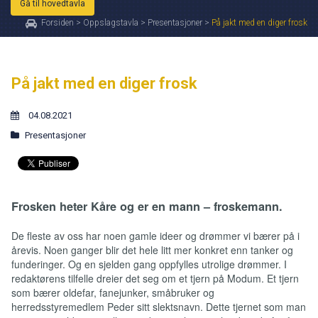
Gå til hovedtavla
Forsiden
>
Oppslagstavla
>
Presentasjoner
>
På jakt med en diger frosk
På jakt med en diger frosk
04.08.2021
Presentasjoner
Frosken heter Kåre og er en mann – froskemann.
De fleste av oss har noen gamle ideer og drømmer vi bærer på i
årevis. Noen ganger blir det hele litt mer konkret enn tanker og
funderinger. Og en sjelden gang oppfylles utrolige drømmer. I
redaktørens tilfelle dreier det seg om et tjern på Modum. Et tjern
som bærer oldefar, fanejunker, småbruker og
herredsstyremedlem Peder sitt slektsnavn. Dette tjernet som man