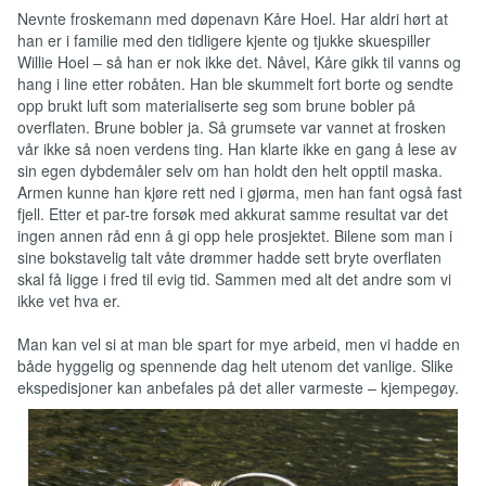
Nevnte froskemann med døpenavn Kåre Hoel. Har aldri hørt at
han er i familie med den tidligere kjente og tjukke skuespiller
Willie Hoel – så han er nok ikke det. Nåvel, Kåre gikk til vanns og
hang i line etter robåten. Han ble skummelt fort borte og sendte
opp brukt luft som materialiserte seg som brune bobler på
overflaten. Brune bobler ja. Så grumsete var vannet at frosken
vår ikke så noen verdens ting. Han klarte ikke en gang å lese av
sin egen dybdemåler selv om han holdt den helt opptil maska.
Armen kunne han kjøre rett ned i gjørma, men han fant også fast
fjell. Etter et par-tre forsøk med akkurat samme resultat var det
ingen annen råd enn å gi opp hele prosjektet. Bilene som man i
sine bokstavelig talt våte drømmer hadde sett bryte overflaten
skal få ligge i fred til evig tid. Sammen med alt det andre som vi
ikke vet hva er.
Man kan vel si at man ble spart for mye arbeid, men vi hadde en
både hyggelig og spennende dag helt utenom det vanlige. Slike
ekspedisjoner kan anbefales på det aller varmeste – kjempegøy.