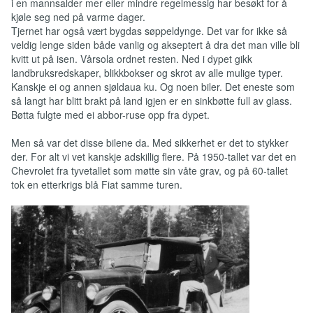
i en mannsalder mer eller mindre regelmessig har besøkt for å
kjøle seg ned på varme dager.
Tjernet har også vært bygdas søppeldynge. Det var for ikke så
veldig lenge siden både vanlig og akseptert å dra det man ville bli
kvitt ut på isen. Vårsola ordnet resten. Ned i dypet gikk
landbruksredskaper, blikkbokser og skrot av alle mulige typer.
Kanskje ei og annen sjøldaua ku. Og noen biler. Det eneste som
så langt har blitt brakt på land igjen er en sinkbøtte full av glass.
Bøtta fulgte med ei abbor-ruse opp fra dypet.
Men så var det disse bilene da. Med sikkerhet er det to stykker
der. For alt vi vet kanskje adskillig flere. På 1950-tallet var det en
Chevrolet fra tyvetallet som møtte sin våte grav, og på 60-tallet
tok en etterkrigs blå Fiat samme turen.