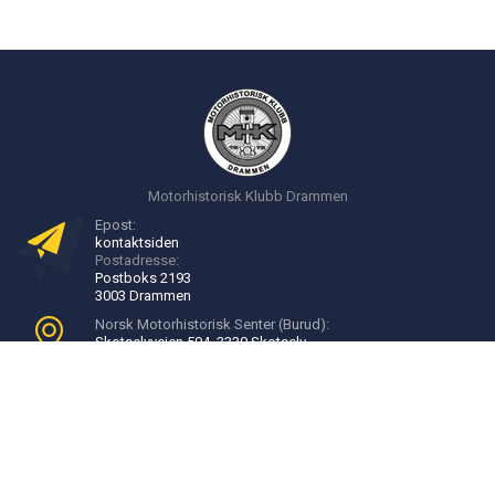
Motorhistorisk Klubb Drammen
Epost:
kontakt
siden
Postadresse:
Postboks 2193
3003 Drammen
Norsk Motorhistorisk Senter (Burud):
Skotselvveien 594, 3330 Skotselv
Velkommen til Burud:
16:00 - 20:00, onsdager
Bli medlem
Utviklet av
inforegi as
© 2025.
All Rights Reserved
.