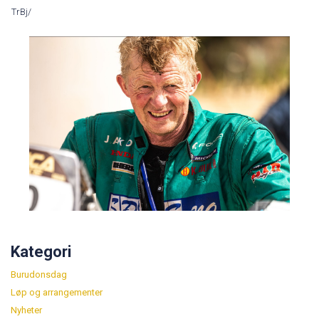
TrBj/
Kategori
Burudonsdag
Løp og arrangementer
Nyheter