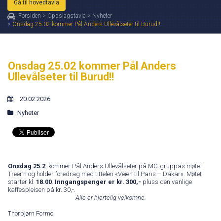
Gå til hovedtavla
Forsiden
>
Oppslagstavla
>
Nyheter
>
Onsdag 25.02 kommer Pål Anders Ullevålseter til Burud!!
Onsdag 25.02 kommer Pål Anders
Ullevålseter til Burud!!
20.02.2026
Nyheter
Onsdag 25.2
. kommer Pål Anders Ullevålseter på MC-gruppas møte i
Treer’n og holder foredrag med tittelen «Veien til Paris – Dakar». Møtet
starter kl.
18.00
.
Inngangspenger er kr. 300,-
pluss den vanlige
kaffespleisen på kr. 30,-.
Alle er hjertelig velkomne.
Thorbjørn Formo