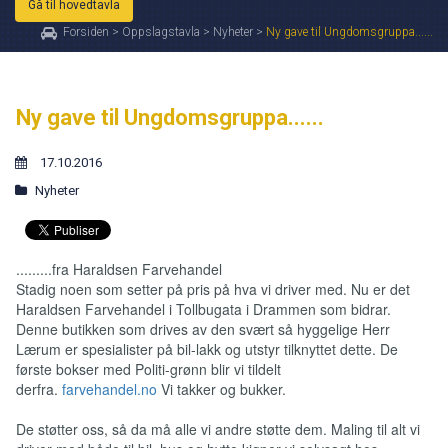
Gå til hovedtavla
Forsiden
>
Oppslagstavla
>
Nyheter
>
Ny gave til Ungdomsgruppa......
Ny gave til Ungdomsgruppa......
17.10.2016
Nyheter
.........fra Haraldsen Farvehandel
Stadig noen som setter på pris på hva vi driver med. Nu er det
Haraldsen Farvehandel i Tollbugata i Drammen som bidrar.
Denne butikken som drives av den svært så hyggelige Herr
Lærum er spesialister på bil-lakk og utstyr tilknyttet dette. De
første bokser med Politi-grønn blir vi tildelt
derfra.
farvehandel.no
Vi takker og bukker.
De støtter oss, så da må alle vi andre støtte dem. Maling til alt vi