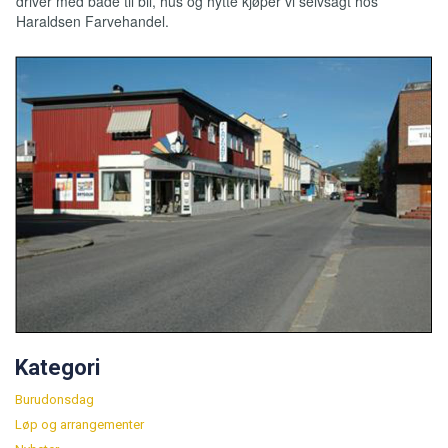
driver med både til bil, hus og hytte kjøper vi selvsagt hos
Haraldsen Farvehandel.
Kategori
Burudonsdag
Løp og arrangementer