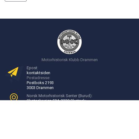
Motorhistorisk Klubb Drammen
Epost:
kontakt
siden
Postadresse:
Postboks 2193
3003 Drammen
Norsk Motorhistorisk Senter (Burud):
Skotselvveien 594, 3330 Skotselv
Velkommen til Burud:
16:00 - 20:00, onsdager
Bli medlem