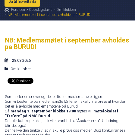
Gå til hovedtavla
Forsiden
>
Oppslagstavla
>
Om klubben
>
NB: Medlemsmøtet i september avholdes på BURUD!
NB: Medlemsmøtet i september avholdes
på BURUD!
28.08.2025
Om klubben
Sommerferien er over og det er tid for medlemsmøter igjen.
Som vi bestemte på medlemsmøte før ferien, skal vi nå prøve ut hvordan
det er å avholde medlemsmøtene på Burud.
Så
mandag 1. september klokka 19:00
møtes vi i
møtelokalet i
"Tre'ern" på NMS Burud
.
Det blir kaffe og kaker, slik vi er vant til fra "Åssia-kjerka". Utlodning
blir det også.
Denne kvelden tenkte vi at vi skulle prøve oss med en Quiz konkurranse i