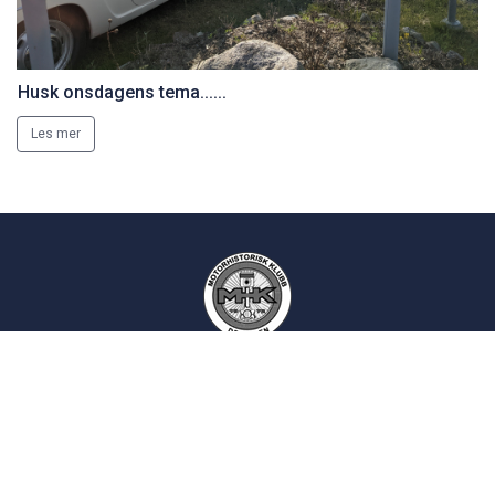
Husk onsdagens tema......
Les mer
Motorhistorisk Klubb Drammen
Epost:
kontakt
siden
Postadresse:
Postboks 2193
3003 Drammen
Norsk Motorhistorisk Senter (Burud):