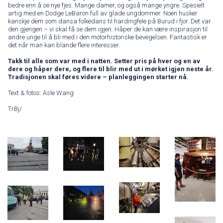
bedre enn å se nye fjes. Mange damer, og også mange yngre. Spesielt
artig med en Dodge LeBaron full av glade ungdommer. Noen husker
kanskje dem som dansa folkedans til hardingfele på Burud i fjor. Det var
den gjengen – vi skal få se dem igjen. Håper de kan være inspirasjon til
andre unge til å bli med i den motorhistoriske bevegelsen. Fantastisk er
det når man kan blande flere interesser.
Takk til alle som var med i natten. Setter pris på hver og en av
dere og håper dere, og flere til blir med ut i mørket igjen neste år.
Tradisjonen skal føres videre – planleggingen starter nå.
Text & fotos: Asle Wang
TrBj/