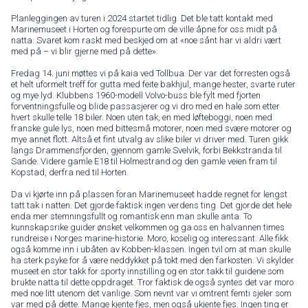
Planleggingen av turen i 2024 startet tidlig. Det ble tatt kontakt med
Marinemuseet i Horten og forespurte om de ville åpne for oss midt på
natta. Svaret kom raskt med beskjed om at «noe sånt har vi aldri vært
med på – vi blir gjerne med på dette».
Fredag 14. juni møttes vi på kaia ved Tollbua. Der var det forresten også
et helt uformelt treff for gutta med feite bakhjul, mange hester, svarte ruter
og mye lyd. Klubbens 1960-modell Volvo-buss ble fylt med fjorten
forventningsfulle og blide passasjerer og vi dro med en hale som etter
hvert skulle telle 18 biler. Noen uten tak, en med løfteboggi, noen med
franske gule lys, noen med bittesmå motorer, noen med svære motorer og
mye annet flott. Altså et fint utvalg av slike biler vi driver med. Turen gikk
langs Drammensfjorden, gjennom gamle Svelvik, forbi Bekkstranda til
Sande. Videre gamle E18 til Holmestrand og den gamle veien fram til
Kopstad, derfra ned til Horten.
Da vi kjørte inn på plassen foran Marinemuseet hadde regnet for lengst
tatt tak i natten. Det gjorde faktisk ingen verdens ting. Det gjorde det hele
enda mer stemningsfullt og romantisk enn man skulle anta. To
kunnskapsrike guider ønsket velkommen og ga oss en halvannen times
rundreise i Norges marine-historie. Moro, koselig og interessant. Alle fikk
også komme inn i ubåten av Kobben-klassen. Ingen tvil om at man skulle
ha sterk psyke for å være neddykket på tokt med den farkosten. Vi skylder
museet en stor takk for sporty innstilling og en stor takk til guidene som
brukte natta til dette oppdraget. Tror faktisk de også syntes det var moro
med noe litt utenom det vanlige. Som nevnt var vi omtrent femti sjeler som
var med på dette. Mange kjente fjes, men også ukjente fjes. Ingen ting er