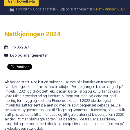
Gå til hovedtavla
Forsiden
>
Oppslagstavla
>
Løp og arrangementer
>
Nattkjøringen 2024
Nattkjøringen 2024
16.06.2024
Løp og arrangementer
Alt har en start. Noe blir en suksess. Og noe blir kanskje en tradisjon.
Nattkjøringen kan snart kalles tradisjon. Første gangen ble arrangert på
impuls i 2021 og drøyt tretti ekvipasjer kjørte i skog og kulturlandskap i
Øvre Eiker, Krødsherad og Modum. Vi som var med på dette var god
næring for mygg og knott på Finnerudskauen. I 2022 ble det også
impulstur. Litt for sent på året og med relativt begrenset deltagelse. Da
besøkte vi bygdesamlingene til Skoger og Konnerud Historielag. Siden folk
satt pris på dette litt annerledes og litt gale påfunnet ble versjonen i 2023
av den litt mer planlagte sorten. Da besøkte vi de tre L’ene; Lurdalen,
Lyngdal og Letmolia med planlagt stopp i for anledningen tent flomlys på
skoleplassen i Lyngdal.