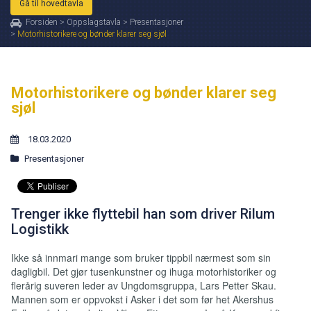
Gå til hovedtavla
Forsiden
>
Oppslagstavla
>
Presentasjoner
>
Motorhistorikere og bønder klarer seg sjøl
Motorhistorikere og bønder klarer seg
sjøl
18.03.2020
Presentasjoner
Trenger ikke flyttebil han som driver Rilum
Logistikk
Ikke så innmari mange som bruker tippbil nærmest som sin
dagligbil. Det gjør tusenkunstner og ihuga motorhistoriker og
flerårig suveren leder av Ungdomsgruppa, Lars Petter Skau.
Mannen som er oppvokst i Asker i det som før het Akershus