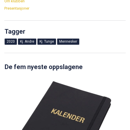
Om klubben
Presentasjoner
Tagger
2020
Kj. Andre
Kj. Tunge
Mennesker
De fem nyeste oppslagene