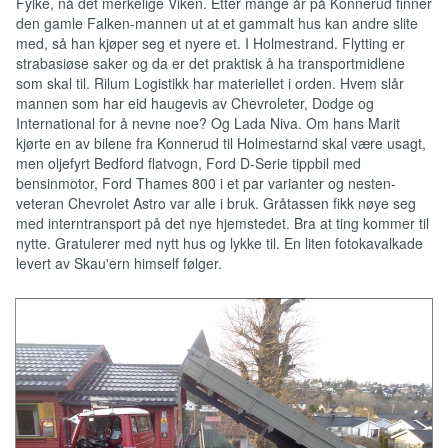
Fylke, nå det merkelige Viken. Etter mange år på Konnerud finner
den gamle Falken-mannen ut at et gammalt hus kan andre slite
med, så han kjøper seg et nyere et. I Holmestrand. Flytting er
strabasiøse saker og da er det praktisk å ha transportmidlene
som skal til. Rilum Logistikk har materiellet i orden. Hvem slår
mannen som har eid haugevis av Chevroleter, Dodge og
International for å nevne noe? Og Lada Niva. Om hans Marit
kjørte en av bilene fra Konnerud til Holmestarnd skal være usagt,
men oljefyrt Bedford flatvogn, Ford D-Serie tippbil med
bensinmotor, Ford Thames 800 i et par varianter og nesten-
veteran Chevrolet Astro var alle i bruk. Gråtassen fikk nøye seg
med interntransport på det nye hjemstedet. Bra at ting kommer til
nytte. Gratulerer med nytt hus og lykke til. En liten fotokavalkade
levert av Skau'ern himself følger.