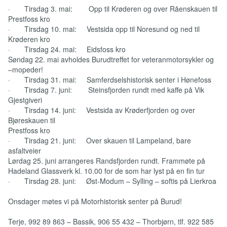
· Tirsdag 3. mai: Opp til Krøderen og over Råenskauen til
Prestfoss kro
· Tirsdag 10. mai: Vestsida opp til Noresund og ned til
Krøderen kro
· Tirsdag 24. mai: Eidsfoss kro
Søndag 22. mai avholdes Burudtreffet for veteranmotorsykler og
–mopeder!
· Tirsdag 31. mai: Samferdselshistorisk senter i Hønefoss
· Tirsdag 7. juni: Steinsfjorden rundt med kaffe på Vik
Gjestgiveri
· Tirsdag 14. juni: Vestsida av Krøderfjorden og over
Bjøreskauen til
Prestfoss kro
· Tirsdag 21. juni: Over skauen til Lampeland, bare
asfaltveier
Lørdag 25. juni arrangeres Randsfjorden rundt. Frammøte på
Hadeland Glassverk kl. 10.00 for de som har lyst på en fin tur
· Tirsdag 28. juni: Øst-Modum – Sylling – softis på Lierkroa
Onsdager møtes vi på Motorhistorisk senter på Burud!
Terje, 992 89 863 – Bassik, 906 55 432 – Thorbjørn, tlf. 922 585