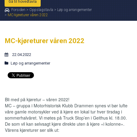
Gå til hovedtavla
Forsiden
>
Oppslagstavla
>
Løp og arrangementer
>
MC-kjøreturer våren 2022
MC-kjøreturer våren 2022
22.04.2022
Løp og arrangementer
Bli med på kjøretur – våren 2022!
MC – gruppa i Motorhistorisk Klubb Drammen synes vi bør lufte
våre gamle motorsykler ved å kjøre en lokal tur hver tirsdag i
sommerhalvåret. Vi møtes på Truck Stop’en i Geithus kl. 18.00.
De som vil kan selvsagt kjøre direkte uten å kjøre «i kolonne».
Vårens kjøreturer ser slik ut: