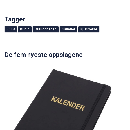
Tagger
2018
Burud
Burudonsdag
Gallerier
Kj. Diverse
De fem nyeste oppslagene