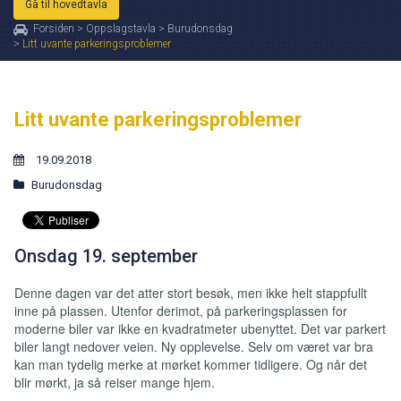
Gå til hovedtavla
Forsiden
>
Oppslagstavla
>
Burudonsdag
>
Litt uvante parkeringsproblemer
Litt uvante parkeringsproblemer
19.09.2018
Burudonsdag
Onsdag 19. september
Denne dagen var det atter stort besøk, men ikke helt stappfullt
inne på plassen. Utenfor derimot, på parkeringsplassen for
moderne biler var ikke en kvadratmeter ubenyttet. Det var parkert
biler langt nedover veien. Ny opplevelse. Selv om været var bra
kan man tydelig merke at mørket kommer tidligere. Og når det
blir mørkt, ja så reiser mange hjem.