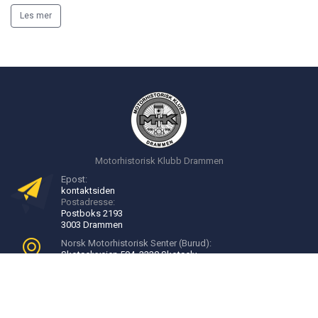
Les mer
Motorhistorisk Klubb Drammen
Epost:
kontakt
siden
Postadresse:
Postboks 2193
3003 Drammen
Norsk Motorhistorisk Senter (Burud):
Skotselvveien 594, 3330 Skotselv
Velkommen til Burud:
16:00 - 20:00, onsdager
Bli medlem