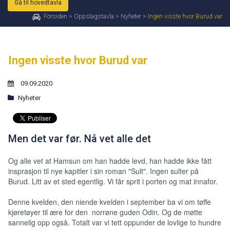
Gå til hovedtavla
Forsiden
>
Oppslagstavla
>
Nyheter
>
Ingen visste hvor Burud var
Ingen visste hvor Burud var
09.09.2020
Nyheter
Men det var før. Nå vet alle det
Og alle vet at Hamsun om han hadde levd, han hadde ikke fått
insprasjon til nye kapitler i sin roman "Sult". Ingen sulter på
Burud. Litt av et sted egentlig. Vi får sprit i porten og mat innafor.
Denne kvelden, den niende kvelden i september ba vi om tøffe
kjøretøyer til ære for den norrøne guden Odin. Og de møtte
sannelig opp også. Totalt var vi tett oppunder de lovlige to hundre