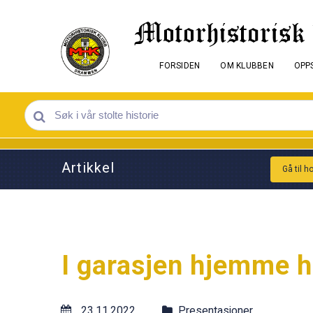
FORSIDEN
OM KLUBBEN
OPPS
Artikkel
Gå til h
I garasjen hjemme h
23.11.2022
Presentasjoner