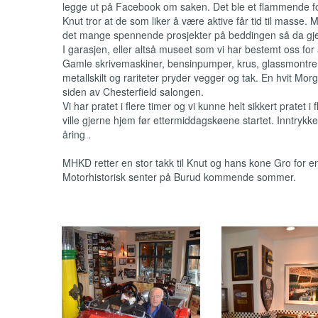
legge ut på Facebook om saken. Det ble et flammende fo
Knut tror at de som liker å være aktive får tid til masse.
det mange spennende prosjekter på beddingen så da gje
I garasjen, eller altså museet som vi har bestemt oss for
Gamle skrivemaskiner, bensinpumper, krus, glassmontre me
metallskilt og rariteter pryder vegger og tak. En hvit Mo
siden av Chesterfield salongen.
Vi har pratet i flere timer og vi kunne helt sikkert pratet i
ville gjerne hjem før ettermiddagskøene startet. Inntrykk
åring .
MHKD retter en stor takk til Knut og hans kone Gro for e
Motorhistorisk senter på Burud kommende sommer.