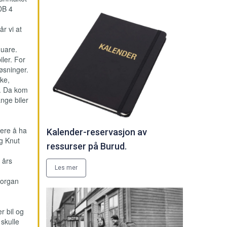
DB 4
år vi at
quare.
ler. For
øsninger.
ike,
e. Da kom
ange biler
tere å ha
Kalender-reservasjon av
g Knut
ressurser på Burud.
 års
Les mer
Morgan
r bil og
 skulle