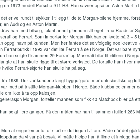
ng en 1973 modell Porsche 911 RS. Han savner også en Aston Martin 
et er vel rundt ti stykker. I tillegg til de to Morgan-bilene hjemme, forst
ier, en Audi og en Aston Martin.
 drev han med bilsalg, blant annet gjennom sitt eget firma Roadster S
rati og Ferrari. Som importør for Morgan fikk han en kvote på 3 – 5 bi
an oppgi navn på kunden. Men her fantes det selvfølgelig noe kreative l
Ferraributikk i 1993 var det lite Ferrari å se i Norge. Det var bare nyr
Men han solgte tilsammen 29 Ferrari og Maserati biler til «fiffen» i Norg
rlangte at han skulle rigge til et større verksted. De fortalte ham hvor m
e hvilke Ferrari-skjorte han skulle ha på seg.
fra 1989. Der var kundene langt hyggeligere, mer entusiastiske og let
n var med på å stifte Morgan-klubben i Norge. Både klubbmedlemmer o
ale om ikke å ta opp kalesjen.
 generasjon Morgan, forteller mannen som fikk 40 Matchbox biler på ett
an solgt flere ganger. På den måten har han til sammen fullført 286 
 Men at engasjementet er stort er det ingen tvil om. Både når det gjelde
ialoppdrag da vi var på besøk. Vi måtte hjelpe han å filme et innlegg han