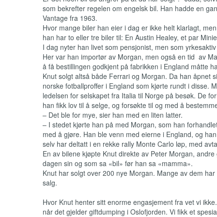
som bekrefter regelen om engelsk bil. Han hadde en ga
Vantage fra 1963.
Hvor mange biler han eier i dag er ikke helt klarlagt, men d
han har to eller tre biler til: En Austin Healey, et par Min
I dag nyter han livet som pensjonist, men som yrkesaktiv
Her var han importør av Morgan, men også en tid av Mase
å få bestillingen godkjent på fabrikken i England måtte h
Knut solgt altså både Ferrari og Morgan. Da han åpnet sin 
norske fotballproffer i England som kjørte rundt i disse. 
ledelsen for selskapet fra Italia til Norge på besøk. De fo
han fikk lov til å selge, og forsøkte til og med å bestemm
– Det ble for mye, sier han med en liten latter.
– I stedet kjørte han på med Morgan, som han forhandlet 
med å gjøre. Han ble venn med eierne i England, og ha
selv har deltatt i en rekke rally Monte Carlo løp, med avt
En av bilene kjøpte Knut direkte av Peter Morgan, andre
dagen sin og som sa «bil» før han sa «mamma».
Knut har solgt over 200 nye Morgan. Mange av dem har h
salg.
Hvor Knut henter sitt enorme engasjement fra vet vi ikke.
når det gjelder giftdumping i Oslofjorden. Vi fikk et spes