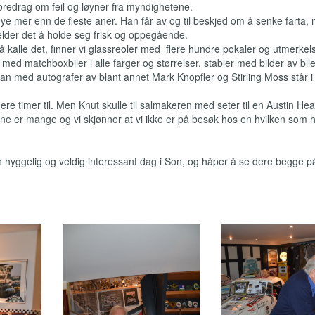
redrag om feil og løyner fra myndighetene.
 Mye mer enn de fleste aner. Han får av og til beskjed om å senke farta,
lder det å holde seg frisk og oppegående.
 å kalle det, finner vi glassreoler med flere hundre pokaler og utmerkels
d matchboxbiler i alle farger og størrelser, stabler med bilder av bile
rgan med autografer av blant annet Mark Knopfler og Stirling Moss står i
 flere timer til. Men Knut skulle til salmakeren med seter til en Austin Hea
ene er mange og vi skjønner at vi ikke er på besøk hos en hvilken som h
n hyggelig og veldig interessant dag i Son, og håper å se dere begge 