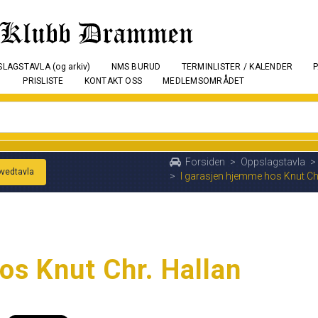
LAGSTAVLA (og arkiv)
NMS BURUD
TERMINLISTER / KALENDER
PRISLISTE
KONTAKT OSS
MEDLEMSOMRÅDET
Forsiden
>
Oppslagstavla
>
ovedtavla
>
I garasjen hjemme hos Knut Chr
os Knut Chr. Hallan