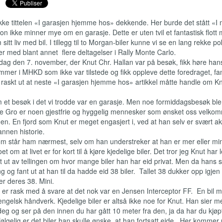
ikke tittelen «I garasjen hjemme hos» dekkende. Her burde det stått «I
Son ikke minner mye om en garasje. Dette er uten tvil et fantastisk flot
t liv med bil. I tillegg til to Morgan-biler kunne vi se en lang rekke po
er med blant annet flere deltagelser i Rally Monte Carlo.
 den 7. november, der Knut Chr. Hallan var på besøk, fikk høre han
mmer i MHKD som ikke var tilstede og fikk oppleve dette foredraget, fan
askt ut at neste «I garasjen hjemme hos» artikkel måtte handle om Kn
am et besøk i det vi trodde var en garasje. Men noe formiddagsbesøk ble
ne Gro er noen gjestfrie og hyggelig mennesker som ønsket oss velkom
den. En fjord som Knut er meget engasjert i, ved at han selv er svært akt
nnen historie.
som står ham nærmest, selv om han understreker at han er mer eller mi
t om at livet er for kort til å kjøre kjedelige biler. Det tror jeg Knut har
et ut av tellingen om hvor mange biler han har eid privat. Men da hans 
ng og fant ut at han til da hadde eid 38 biler. Tallet 38 dukker opp igjen
er deres 38. Mini.
er rask med å svare at det nok var en Jensen Interceptor FF. En bil 
engelsk håndverk. Kjedelige biler er altså ikke noe for Knut. Han sier me
deg og ser på den innen du har gått 10 meter fra den, ja da har du kjøpt f
følgelig er det biler han skulle ønske at han fortsatt eide . Her kommer