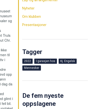
Løp og arrangementer
Nyheter
 museet
t museum
Om klubben
kaler og
Presentasjoner
s
t Truls
ut Chr.
 ikke
Tagger
men til
iv i
2022
I garasjen hos
Kj. Engelsk
Mennesker
ndre
 levd opp
sønn
 i dag da
med
De fem nyeste
d glimt i
oppslagene
eil bil.
 unntaket