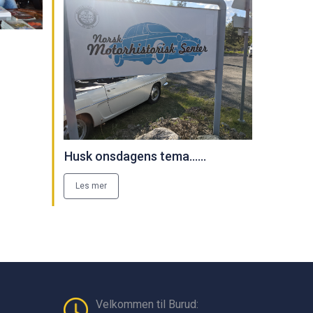
Husk onsdagens tema......
Les mer
Velkommen til Burud: