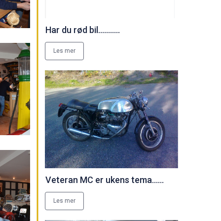
Har du rød bil...........
Les mer
Veteran MC er ukens tema......
Les mer