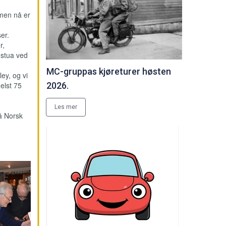
 men nå er
er.
r,
 stua ved
MC-gruppas kjøreturer høsten
ley, og vi
elst 75
2026.
Les mer
på Norsk