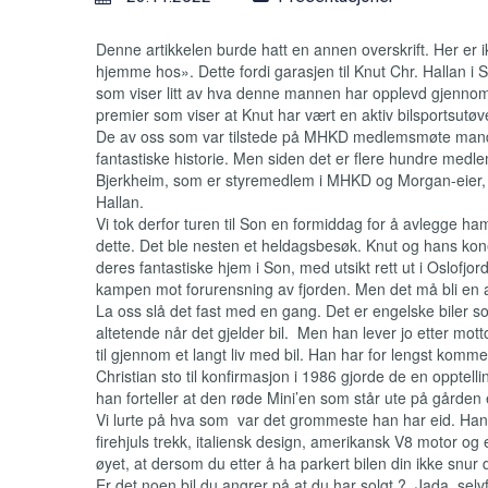
Denne artikkelen burde hatt en annen overskrift. Her er 
hjemme hos». Dette fordi garasjen til Knut Chr. Hallan i 
som viser litt av hva denne mannen har opplevd gjennom sit
premier som viser at Knut har vært en aktiv bilsportsutøv
De av oss som var tilstede på MHKD medlemsmøte mandag
fantastiske historie. Men siden det er flere hundre medle
Bjerkheim, som er styremedlem i MHKD og Morgan-eier, r
Hallan.
Vi tok derfor turen til Son en formiddag for å avlegge h
dette. Det ble nesten et heldagsbesøk. Knut og hans ko
deres fantastiske hjem i Son, med utsikt rett ut i Oslofjor
kampen mot forurensning av fjorden. Men det må bli en a
La oss slå det fast med en gang. Det er engelske biler 
altetende når det gjelder bil. Men han lever jo etter mottoe
til gjennom et langt liv med bil. Han har for lengst komm
Christian sto til konfirmasjon i 1986 gjorde de en opptelli
han forteller at den røde Mini’en som står ute på gården 
Vi lurte på hva som var det grommeste han har eid. Han 
firehjuls trekk, italiensk design, amerikansk V8 motor og 
øyet, at dersom du etter å ha parkert bilen din ikke snur 
Er det noen bil du angrer på at du har solgt ? Jada, selv