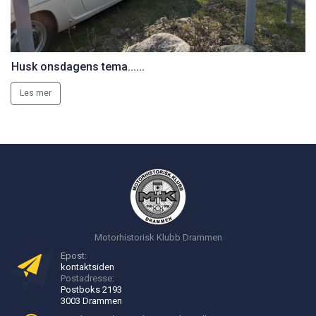
Husk onsdagens tema......
Les mer
Motorhistorisk Klubb Drammen
Epost:
kontakt
siden
Postadresse:
Postboks 2193
3003 Drammen