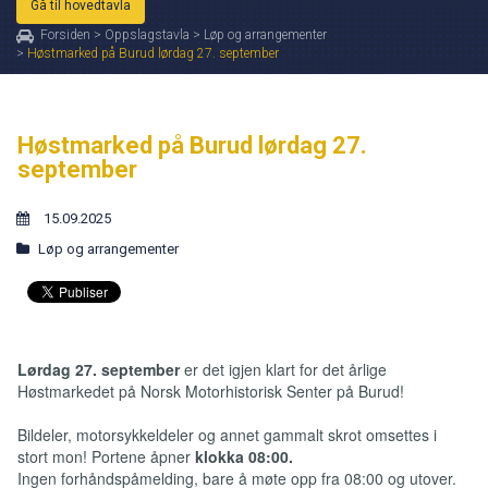
Gå til hovedtavla
Forsiden
>
Oppslagstavla
>
Løp og arrangementer
>
Høstmarked på Burud lørdag 27. september
Høstmarked på Burud lørdag 27.
september
15.09.2025
Løp og arrangementer
Lørdag 27. september
er det igjen klart for det årlige
Høstmarkedet på Norsk Motorhistorisk Senter på Burud!
Bildeler, motorsykkeldeler og annet gammalt skrot omsettes i
stort mon! Portene åpner
klokka 08:00.
Ingen forhåndspåmelding, bare å møte opp fra 08:00 og utover.