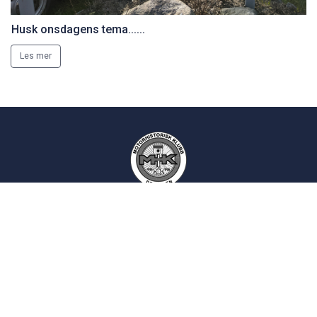
Husk onsdagens tema......
Les mer
Motorhistorisk Klubb Drammen
Epost:
kontakt
siden
Postadresse:
Postboks 2193
3003 Drammen
Norsk Motorhistorisk Senter (Burud):
Skotselvveien 594, 3330 Skotselv
Velkommen til Burud: