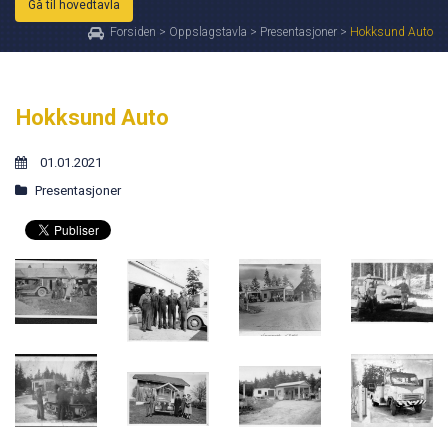
Gå til hovedtavla
Forsiden
>
Oppslagstavla
>
Presentasjoner
>
Hokksund Auto
Hokksund Auto
01.01.2021
Presentasjoner