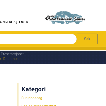
PARTNERE og LENKER
Søk
Presentasjoner
or i Drammen
Kategori
Burudonsdag