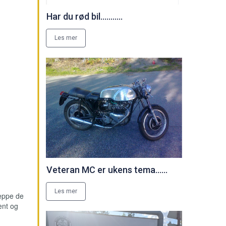
Har du rød bil...........
Les mer
Veteran MC er ukens tema......
Les mer
neppe de
ent og