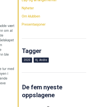
Løp og arrangementer
Nyheter
Om klubben
Presentasjoner
hadde vært
n om at
ate
 Selskapet
om
e
Tagger
nn ble
2020
Kj. Andre
te tur med
byen i
mende
leve
De fem nyeste
oppslagene