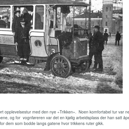
jørt opplevelsestur med den nye «Trikken». Noen komfortabel tur var 
nene, og for vognføreren var det en kjølig arbeidsplass der han satt åp
g for dem som bodde langs gatene hvor trikkens ruter gikk.