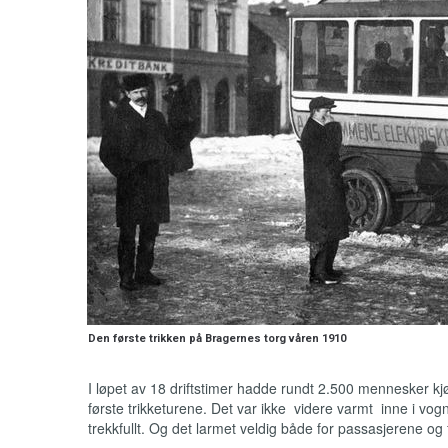
Den første trikken på Bragernes torg våren 1910
I løpet av 18 driftstimer hadde rundt 2.500 mennesker k
første trikketurene. Det var ikke videre varmt inne i vog
trekkfullt. Og det larmet veldig både for passasjerene o