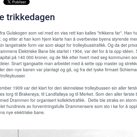
te trikkedagen
ra Gulskogen som vel med en viss rett kan kalles "trikkens far". Han 
er, og etter at han kom hjem klarte han å overbevise byens styrende
men
langstrakte form var som skapt for trolleybusstrafikk. Og da det priv
ammens Elektriske Bane ble startet i 1904, var det for å ta opp idéen.
apital på 140 000 kroner, og de fikk etter hvert med seg kommunen s
eier. Snart igangsatte man arbeidet med å sette opp master og strekk
er den nye banen var planlagt og gå, og fra det tyske firmaet Schiema
 trolleybusser.
ber 1909 var det klart for den skinneløse trolleybussen sin aller førs
es torg til Brakerøya, til Landfalløya og til Merket. Som den aller første 
med Drammen for organisert kollektivtrafikk. Dette ble straks en stor
let hundrevis av forventningsfulle Drammensere som sto i kø for å opp
ns nye elektriske bane.