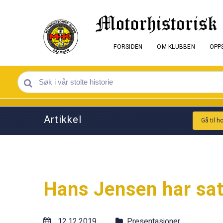
FORSIDEN
OM KLUBBEN
OPPS
Artikkel
Gå til h
Hans Jensen har sa
12.12.2019
Presentasjoner