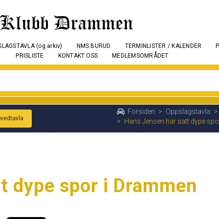
LAGSTAVLA (og arkiv)
NMS BURUD
TERMINLISTER / KALENDER
PRISLISTE
KONTAKT OSS
MEDLEMSOMRÅDET
Forsiden
>
Oppslagstavla
>
ovedtavla
>
Hans Jensen har satt dype sp
tt dype spor i Drammen