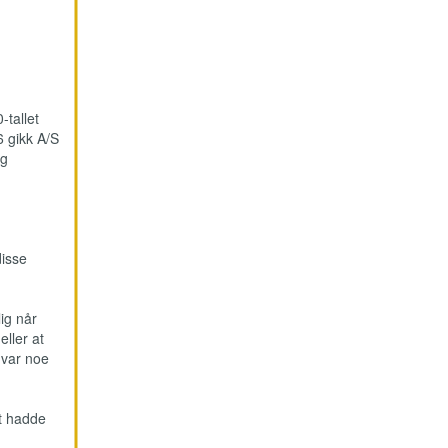
-tallet
6 gikk A/S
og
disse
ig når
eller at
 var noe
et hadde