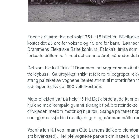
Første driftsåret ble det solgt 751.115 billetter. Billettp
kostet det 25 øre for voksne og 15 øre for barn. Lønnsom
Drammens Elektriske Bane konkurs. Et lokalt firma som 
fortsatte driften fra 1. mai det samme året, nå under det
Det som ble kalt "trikk" i Drammen var vogner som så ut so
trolleybuss. Så uttrykket "trikk" refererte til begrepet "e
stang på taket av vognene hentet strøm til motordriften fr
ledningene gikk det 600 volt likestrøm.
Motoreffekten var på hele 15 hk! Det gjorde at de kunne ho
hjulene med kompakt gummi skranglet på brosteindekte gater
drivkjeden mellom motor og hjul røk. Stanga på taket hop
som gjerne skjedde i rundkjøringer og når man måtte ru
Vognhallen lå i vognmann Otto Larsens tidligere eiendom 
sitt bilverksted). Her ble vognene parkert om natten, o