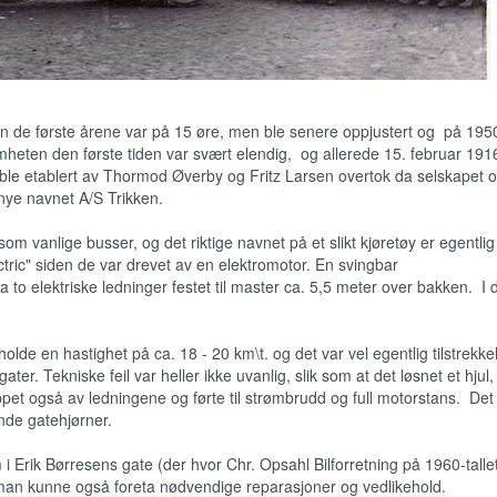
risen de første årene var på 15 øre, men ble senere oppjustert og på 1950
heten den første tiden var svært elendig, og allerede 15. februar 191
ble etablert av Thormod Øverby og Fritz Larsen overtok da selskapet 
 nye navnet A/S Trikken.
m vanlige busser, og det riktige navnet på et slikt kjøretøy er egentlig
lectric" siden de var drevet av en elektromotor. En svingbar
a to elektriske ledninger festet til master ca. 5,5 meter over bakken. I 
lde en hastighet på ca. 18 - 20 km\t. og det var vel egentlig tilstrekkel
. Tekniske feil var heller ikke uvanlig, slik som at det løsnet et hjul, 
pet også av ledningene og førte til strømbrudd og full motorstans. Det
nde gatehjørner.
i Erik Børresens gate (der hvor Chr. Opsahl Bilforretning på 1960-tall
g man kunne også foreta nødvendige reparasjoner og vedlikehold.