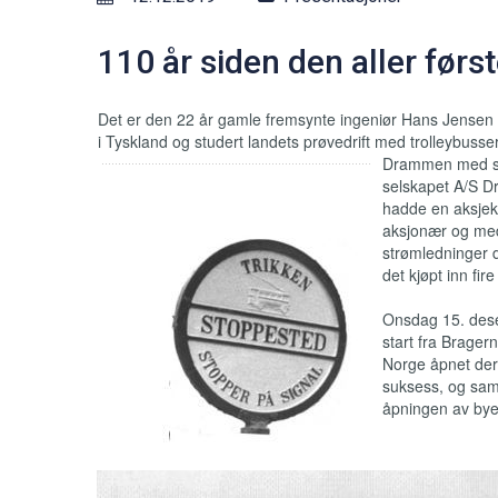
110 år siden den aller førs
Det er den 22 år gamle fremsynte ingeniør Hans Jensen f
i Tyskland og studert landets prøvedrift med trolleybuss
Drammen med sin 
selskapet A/S Dr
hadde en aksjek
aksjonær og med
strømledninger d
det kjøpt inn fire
Onsdag 15. desem
start fra Bragern
Norge åpnet der
suksess, og sam
åpningen av bye