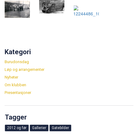
Kategori
Burudonsdag
Løp og arrangementer
Nyheter
Om klubben
Presentasjoner
Tagger
2012 og før
Gallerier
Gatebilder
De fem nyeste oppslagene