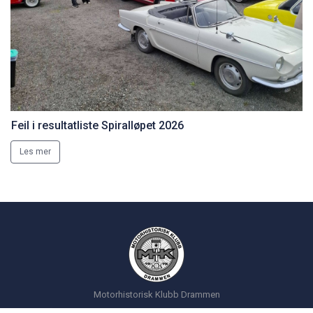
Feil i resultatliste Spiralløpet 2026
Les mer
Motorhistorisk Klubb Drammen
Epost:
kontakt
siden
Postadresse:
Postboks 2193
3003 Drammen
Norsk Motorhistorisk Senter (Burud):