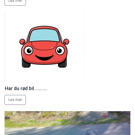
Har du rød bil...........
Les mer