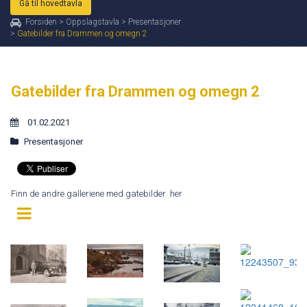
Gå til hovedtavla
Forsiden
>
Oppslagstavla
>
Presentasjoner
>
Gatebilder fra Drammen og omegn 2
Gatebilder fra Drammen og omegn 2
01.02.2021
Presentasjoner
Finn de andre galleriene med gatebilder her