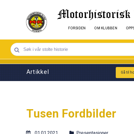
FORSIDEN
OM KLUBBEN
OPPS
Artikkel
Gå til h
Tusen Fordbilder
01.01.2021
Presentasjoner