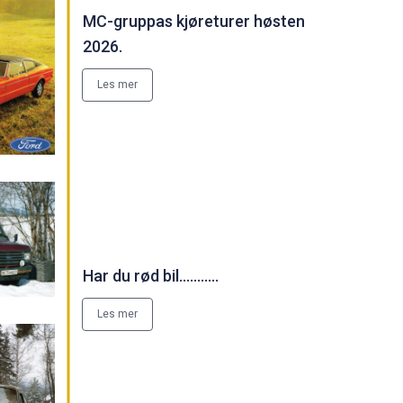
MC-gruppas kjøreturer høsten
2026.
Les mer
Har du rød bil...........
Les mer