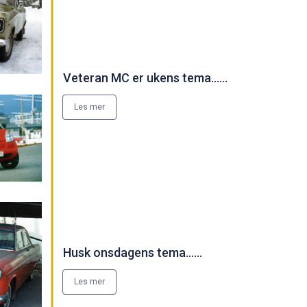
Veteran MC er ukens tema......
Les mer
Husk onsdagens tema......
Les mer