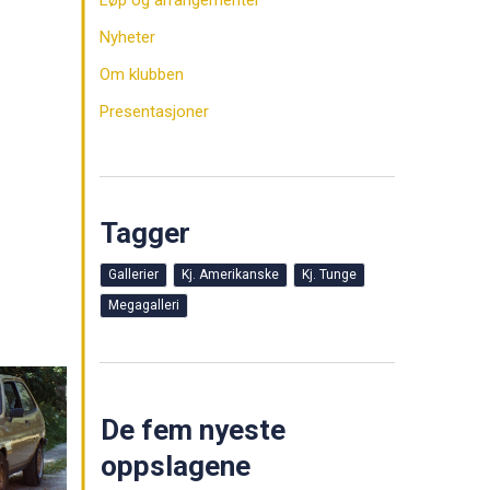
Løp og arrangementer
Nyheter
Om klubben
Presentasjoner
Tagger
Gallerier
Kj. Amerikanske
Kj. Tunge
Megagalleri
De fem nyeste
oppslagene