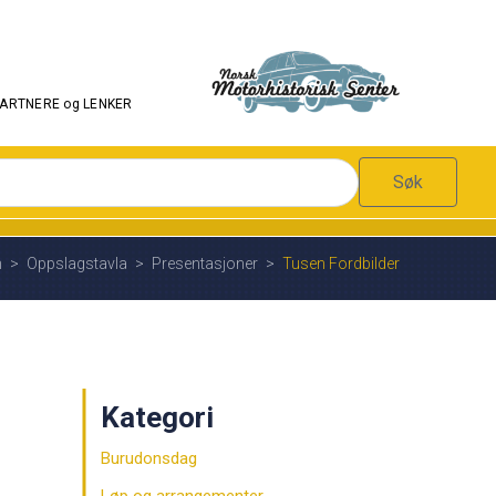
PARTNERE og LENKER
Søk
n
>
Oppslagstavla
>
Presentasjoner
>
Tusen Fordbilder
Kategori
Burudonsdag