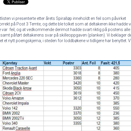
listen vi presenterte etter årets Spiralløp inneholdt en feil som påvirket
orrekt på Post 3 Temte, og dette ble tolket som at deltakeren ikke hadde 
e var feil, og at vedkommende derimot hadde svart riktig på postens alle
, samt påført deltakerens svar på skilleoppgaven (planken). Vi beklager d
tet et nytt poengskjema, i steden for loddbøkene vi tidligere har benyttet. Vi