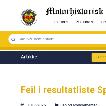
FORSIDEN
OM KLUBBEN
OPPS
Artikkel
Gå til h
Feil i resultatliste 
18.06.2026
Løp og arrangementer