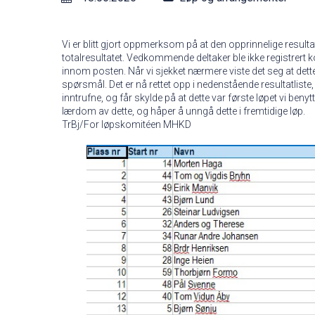
Vi er blitt gjort oppmerksom på at den opprinnelige resultat
totalresultatet. Vedkommende deltaker ble ikke registrert k
innom posten. Når vi sjekket nærmere viste det seg at dett
spørsmål. Det er nå rettet opp i nedenstående resultatliste
inntrufne, og får skylde på at dette var første løpet vi benyt
lærdom av dette, og håper å unngå dette i fremtidige løp.
TrBj/For løpskomitéen MHKD