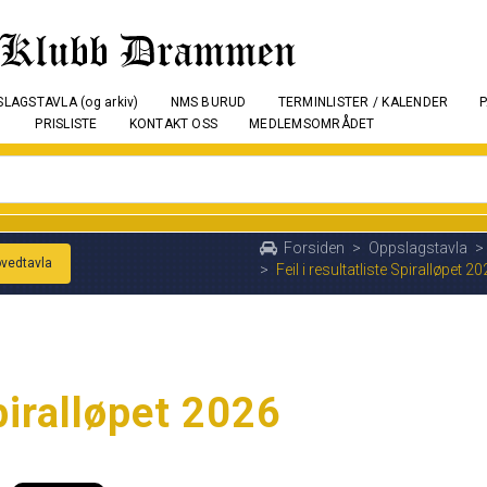
LAGSTAVLA (og arkiv)
NMS BURUD
TERMINLISTER / KALENDER
PRISLISTE
KONTAKT OSS
MEDLEMSOMRÅDET
Forsiden
>
Oppslagstavla
>
ovedtavla
>
Feil i resultatliste Spiralløpet 2
Spiralløpet 2026