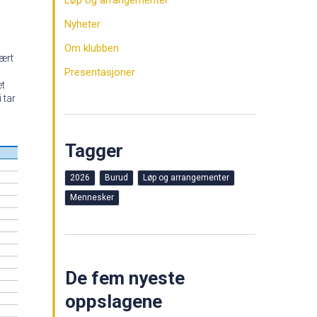
Løp og arrangementer
Nyheter
Om klubben
vært
Presentasjoner
et
 tar
Tagger
2026
Burud
Løp og arrangementer
Mennesker
De fem nyeste
oppslagene