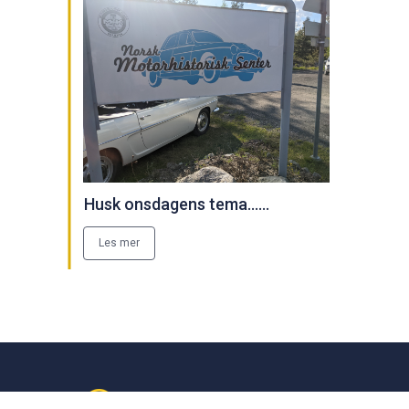
Husk onsdagens tema......
Les mer
Velkommen til Burud: