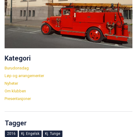
Kategori
Burudonsdag
Løp og arrangementer
Nyheter
Om klubben
Presentasjoner
Tagger
2016
Kj. Engelsk
Kj. Tunge