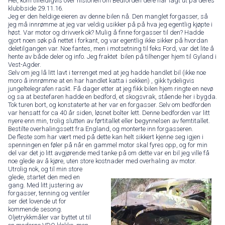
Hei, kom tilfeldigvis over historien om Bedforden dere har lagt ut på deres
klubbside 29.11.16.
Jeg er den heldige eieren av denne bilen nå. Den manglet forgasser, så
jeg må innrømme at jeg var veldig usikker på på hva jeg egentlig kjøpte i
høst. Var motor og drivverk ok? Mulig å finne forgasser til den? Hadde
gjort noen søk på nettet i forkant, og var egentlig ikke sikker på hvordan
deletilgangen var. Noe fantes, men i motsetning til feks Ford, var det lite å
hente av både deler og info. Jeg fraktet bilen på tilhenger hjem til Gyland i
Vest-Agder.
Selv om jeg lå litt lavt i terrenget med at jeg hadde handlet bil (ikke noe
moro å innrømme at en har handlet katta i sekken) , gikk tydeligvis
jungeltelegrafen raskt. Få dager etter at jeg fikk bilen hjem ringte en nevø
og sa at bestefaren hadde en bedford, et skogsvrak, stående her i bygda.
Tok turen bort, og konstaterte at her var en forgasser. Selv om bedforden
var hensatt for ca 40 år siden, løsnet bolter lett. Denne bedforden var litt
nyere enn min, trolig slutten av førtitallet eller begynnelsen av femtitallet.
Bestilte overhalingssett fra England, og monterte inn forgasseren.
De fleste som har vært med på dette kan helt sikkert kjenne seg igjen i
spenningen en føler på når en gammel motor skal fyres opp, og for min
del var det jo litt avgjørende med tanke på om dette var en bil jeg ville få
noe glede av å kjøre, uten store kostnader med
overhaling av motor.
Utrolig nok, og til min store
glede, startet den med en
gang. Med litt justering av
forgasser, tenning og ventiler
ser det lovende ut for
kommende sesong.
Oljetrykkmåler var byttet ut til