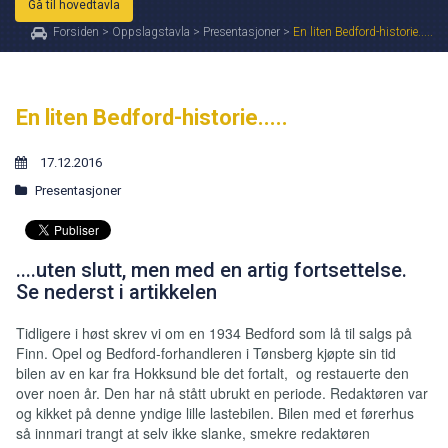
Gå til hovedtavla
Forsiden
>
Oppslagstavla
>
Presentasjoner
>
En liten Bedford-historie.....
En liten Bedford-historie.....
17.12.2016
Presentasjoner
....uten slutt, men med en artig fortsettelse.
Se nederst i artikkelen
Tidligere i høst skrev vi om en 1934 Bedford som lå til salgs på
Finn. Opel og Bedford-forhandleren i Tønsberg kjøpte sin tid
bilen av en kar fra Hokksund ble det fortalt, og restauerte den
over noen år. Den har nå stått ubrukt en periode. Redaktøren var
og kikket på denne yndige lille lastebilen. Bilen med et førerhus
så innmari trangt at selv ikke slanke, smekre redaktøren