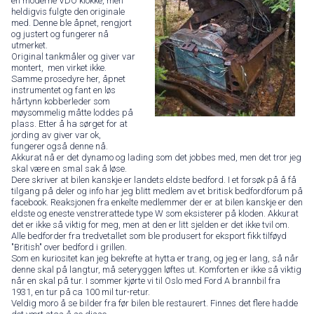
en moderne VDO klokke, men
heldigvis fulgte den originale
med. Denne ble åpnet, rengjort
og justert og fungerer nå
utmerket.
Original tankmåler og giver var
montert, men virket ikke.
Samme prosedyre her, åpnet
instrumentet og fant en løs
hårtynn kobberleder som
møysommelig måtte loddes på
plass. Etter å ha sørget for at
jording av giver var ok,
fungerer også denne nå.
Akkurat nå er det dynamo og lading som det jobbes med, men det tror jeg
skal være en smal sak å løse.
Dere skriver at bilen kanskje er landets eldste bedford. I et forsøk på å få
tilgang på deler og info har jeg blitt medlem av et britisk bedfordforum på
facebook. Reaksjonen fra enkelte medlemmer der er at bilen kanskje er den
eldste og eneste venstrerattede type W som eksisterer på kloden. Akkurat
det er ikke så viktig for meg, men at den er litt sjelden er det ikke tvil om.
Alle bedforder fra tredvetallet som ble produsert for eksport fikk tilføyd
"British" over bedford i grillen.
Som en kuriositet kan jeg bekrefte at hytta er trang, og jeg er lang, så når
denne skal på langtur, må seteryggen løftes ut. Komforten er ikke så viktig
når en skal på tur. I sommer kjørte vi til Oslo med Ford A brannbil fra
1931, en tur på ca 100 mil tur-retur.
Veldig moro å se bilder fra før bilen ble restaurert. Finnes det flere hadde