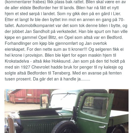
(kommentarer frabes) fikk plass bak rattet. Bilen skal være en av
de aller eldste Bedforder her til lands. Bilen har nå fått et nytt
hjem et sted sørpå i landet. Som ny gikk den på en gård i Lier.
Etter et langt liv ble den byttet inn mot en annen en gang på 70-
tallet. Automobilkompaniet var det som tok denne bilen i bytte, og
der jobbet Jan Sandholt på verkstedet. Han ble spurt om han ville
kjøpe en gammel Opel Blitz, en Opel som altså var en Bedford.
Forhandlinger om kjøp ble gjennomført og Jan overtok
eierskapet. For den nette sum av ti kroner!!! Og selgeren fikk ei
hel krone i provisjon. Bilen ble kjørt for egen maskin hjem til
Krokstadelva - altså ikke Hokksund. Jan som på den tid holdt på
med sin 1927 Chevrolet hadde bruk for penger til ny kalesje og
solgte altså Bedforden til Tønsberg. Med en avanse på femten
tusen prosent. Da går det an å handle ja........