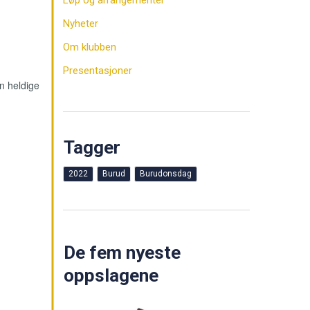
Løp og arrangementer
Nyheter
Om klubben
Presentasjoner
n heldige
Tagger
2022
Burud
Burudonsdag
De fem nyeste
oppslagene