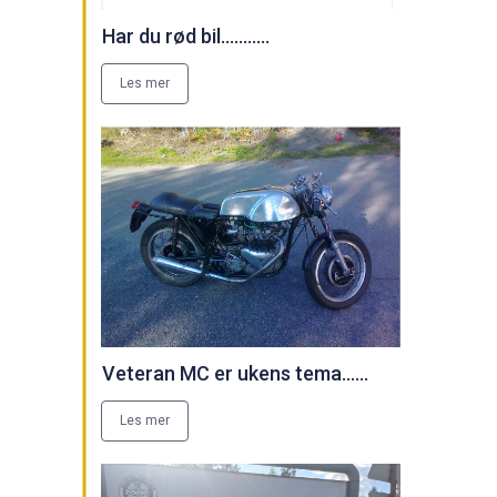
Har du rød bil...........
Les mer
Veteran MC er ukens tema......
Les mer