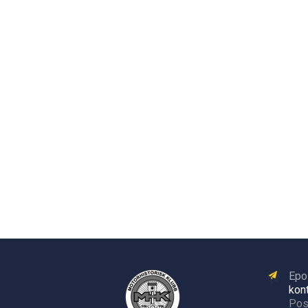
Epo
kon
Pos