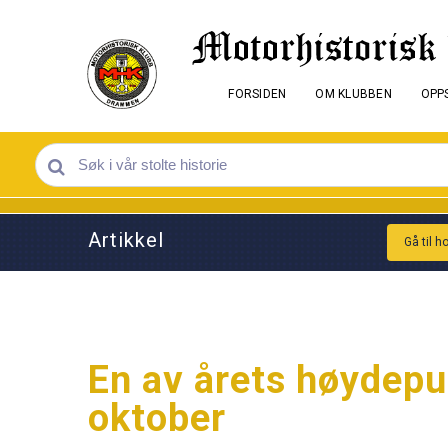
FORSIDEN
OM KLUBBEN
OPPS
Artikkel
Gå til h
En av årets høydepu
oktober