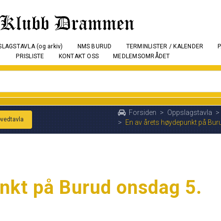
LAGSTAVLA (og arkiv)
NMS BURUD
TERMINLISTER / KALENDER
PRISLISTE
KONTAKT OSS
MEDLEMSOMRÅDET
Forsiden
>
Oppslagstavla
>
ovedtavla
>
En av årets høydepunkt på Bur
nkt på Burud onsdag 5.