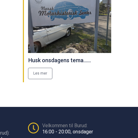
Husk onsdagens tema......
Les mer
Velkommen til Burud:
16:00 - 20:00, onsdager
rud):