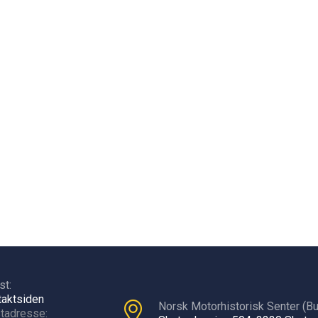
st:
takt
siden
Norsk Motorhistorisk Senter (Bu
tadresse: