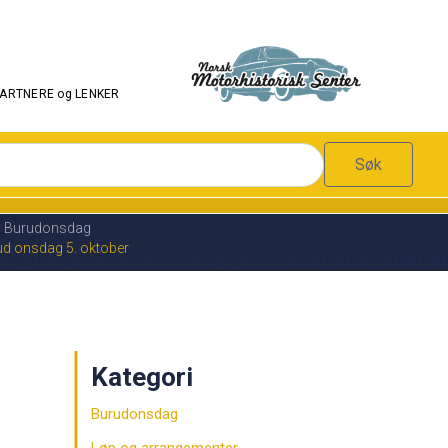
PARTNERE og LENKER
Søk
Burudonsdag
ud onsdag 5. oktober
Kategori
Burudonsdag