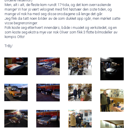
bildene nedenfor)
Men, alt i alt, de fleste kom rundt 17-tida, og det kom overraskende
mange! Vi har jo vært velsignet med fint høstvær den siste tiden, og
mange vil nok ha med seg disse onsdagene så lenge det går.
Jeg fikk da tatt noen bilder av de som dukket opp igår, men mørket satte
visse begrensninger.
Folk koste seg etterhvert innendørs, både i muséet og verkstedet, og en
som koste seg ekstra mye var nok Oliver som fikk 3 flotte bilmodeller av
kompis Otto!
TrBj/