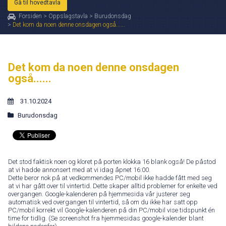
Gå til hovedtavla
Forsiden
>
Oppslagstavla
>
Burudonsdag
>
Det kom da noen denne onsdagen også......
Det kom da noen denne onsdagen
også......
31.10.2024
Burudonsdag
Det stod faktisk noen og kloret på porten klokka 16 blank også! De påstod
at vi hadde annonsert med at vi idag åpnet 16:00.
Dette beror nok på at vedkommendes PC/mobil ikke hadde fått med seg
at vi har gått over til vintertid. Dette skaper alltid problemer for enkelte ved
overgangen. Google-kalenderen på hjemmesida vår justerer seg
automatisk ved overgangen til vintertid, så om du ikke har satt opp
PC/mobil korrekt vil Google-kalenderen på din PC/mobil vise tidspunkt én
time for tidlig. (Se screenshot fra hjemmesidas google-kalender blant