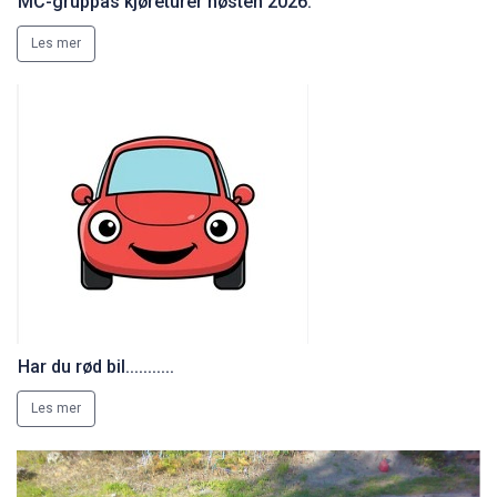
MC-gruppas kjøreturer høsten 2026.
Les mer
Har du rød bil...........
Les mer