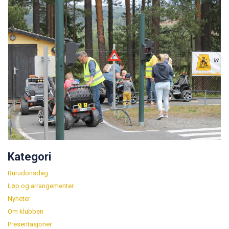
Kategori
Burudonsdag
Løp og arrangementer
Nyheter
Om klubben
Presentasjoner