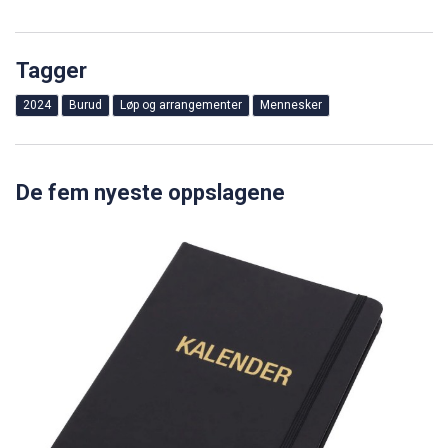
Tagger
2024
Burud
Løp og arrangementer
Mennesker
De fem nyeste oppslagene