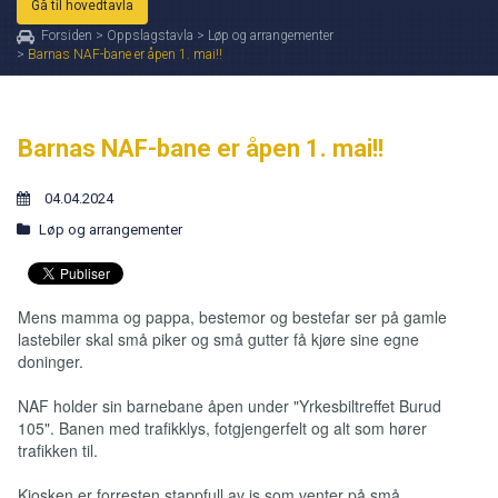
Gå til hovedtavla
Forsiden
>
Oppslagstavla
>
Løp og arrangementer
>
Barnas NAF-bane er åpen 1. mai!!
Barnas NAF-bane er åpen 1. mai!!
04.04.2024
Løp og arrangementer
Mens mamma og pappa, bestemor og bestefar ser på gamle
lastebiler skal små piker og små gutter få kjøre sine egne
doninger.
NAF holder sin barnebane åpen under "Yrkesbiltreffet Burud
105". Banen med trafikklys, fotgjengerfelt og alt som hører
trafikken til.
Kiosken er forresten stappfull av is som venter på små