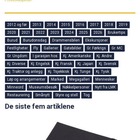
2012 og før
2013
2014
2015
2016
2017
2018
2019
2020
2021
2022
2023
2024
2025
2026
Brukertips
Burud
Burudonsdag
Drammensbilen
Ekskursjoner
Festligheter
Fly
Gallerier
Gatebilder
Gr. Førkrigs
Gr. MC
Gr. Ungdom
I garasjen hos
Kj. Amerikanske
Kj. Andre
Kj. Diverse
Kj. Engelsk
Kj. Fransk
Kj. Japan
Kj. Svensk
Kj. Traktor og anlegg
Kj. Tsjekkisk
Kj. Tunge
Kj. Tysk
Løp og arrangementer
Marked
Megagalleri
Mennesker
Minneord
Museumsbesøk
Nøkkelpersoner
Nytt fra LMK
Restaurering
Smånytt
Styre og stell
Tog
De siste fem artiklene