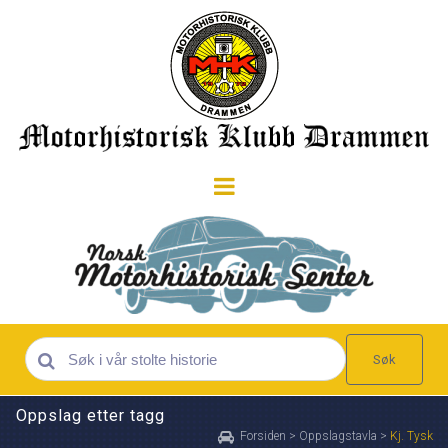
Søk
Oppslag etter tagg
Forsiden
>
Oppslagstavla
>
Kj. Tysk