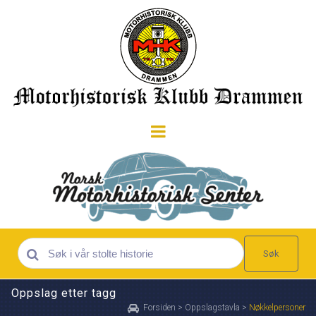
Søk
Oppslag etter tagg
Forsiden
>
Oppslagstavla
>
Nøkkelpersoner