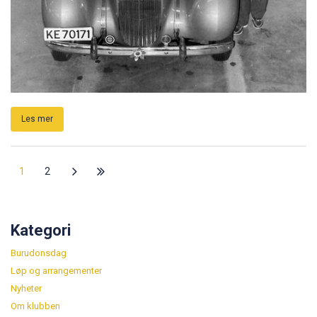
Les mer
1
2
Kategori
Burudonsdag
Løp og arrangementer
Nyheter
Om klubben