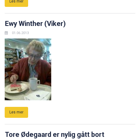
Les mer
Ewy Winther (Viker)
01.06.2013
Les mer
Tore Ødegaard er nylig gått bort