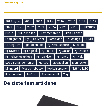
Presentasjoner
2012 og før
2013
2014
2015
2016
2017
2018
2019
2020
2021
2022
2023
2024
2025
2026
Brukertips
Burud
Burudonsdag
Drammensbilen
Ekskursjoner
Festligheter
Fly
Gallerier
Gatebilder
Gr. Førkrigs
Gr. MC
Gr. Ungdom
I garasjen hos
Kj. Amerikanske
Kj. Andre
Kj. Diverse
Kj. Engelsk
Kj. Fransk
Kj. Japan
Kj. Svensk
Kj. Traktor og anlegg
Kj. Tsjekkisk
Kj. Tunge
Kj. Tysk
Løp og arrangementer
Marked
Megagalleri
Mennesker
Minneord
Museumsbesøk
Nøkkelpersoner
Nytt fra LMK
Restaurering
Smånytt
Styre og stell
Tog
De siste fem artiklene