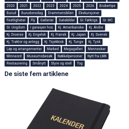
2020
2021
2022
2023
2024
2025
2026
Brukertips
Burud
Burudonsdag
Drammensbilen
Ekskursjoner
Festligheter
Fly
Gallerier
Gatebilder
Gr. Førkrigs
Gr. MC
Gr. Ungdom
I garasjen hos
Kj. Amerikanske
Kj. Andre
Kj. Diverse
Kj. Engelsk
Kj. Fransk
Kj. Japan
Kj. Svensk
Kj. Traktor og anlegg
Kj. Tsjekkisk
Kj. Tunge
Kj. Tysk
Løp og arrangementer
Marked
Megagalleri
Mennesker
Minneord
Museumsbesøk
Nøkkelpersoner
Nytt fra LMK
Restaurering
Smånytt
Styre og stell
Tog
De siste fem artiklene