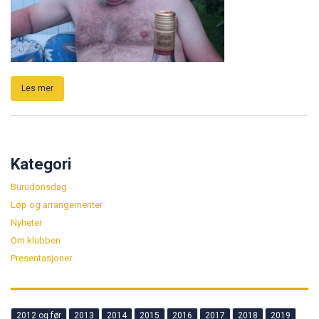
Les mer
Kategori
Burudonsdag
Løp og arrangementer
Nyheter
Om klubben
Presentasjoner
2012 og før
2013
2014
2015
2016
2017
2018
2019