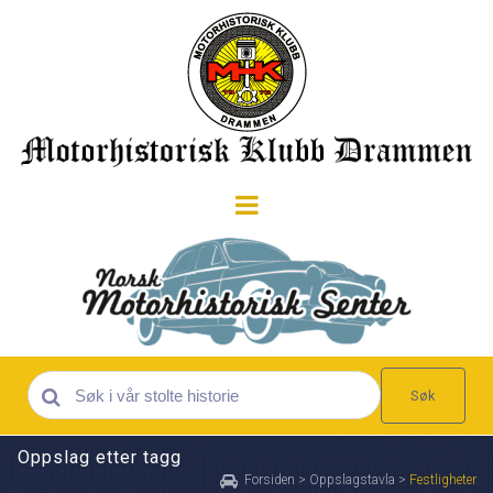
Søk
Oppslag etter tagg
Forsiden
>
Oppslagstavla
>
Festligheter