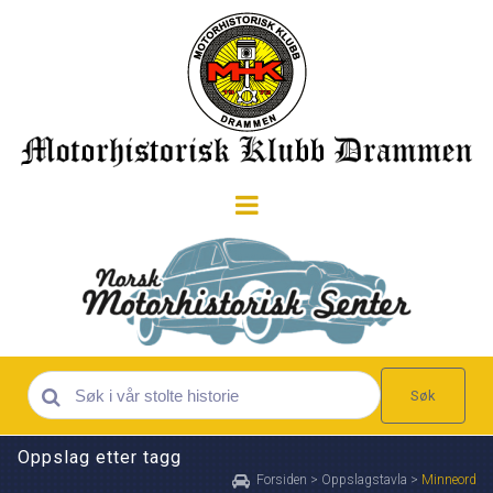
Søk
Oppslag etter tagg
Forsiden
>
Oppslagstavla
>
Minneord