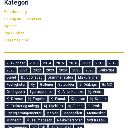
Kategori
Burudonsdag
Løp og arrangementer
Nyheter
Om klubben
Presentasjoner
2012 og før
2013
2014
2015
2016
2017
2018
2019
2020
2021
2022
2023
2024
2025
2026
Brukertips
Burud
Burudonsdag
Drammensbilen
Ekskursjoner
Festligheter
Fly
Gallerier
Gatebilder
Gr. Førkrigs
Gr. MC
Gr. Ungdom
I garasjen hos
Kj. Amerikanske
Kj. Andre
Kj. Diverse
Kj. Engelsk
Kj. Fransk
Kj. Japan
Kj. Svensk
Kj. Traktor og anlegg
Kj. Tsjekkisk
Kj. Tunge
Kj. Tysk
Løp og arrangementer
Marked
Megagalleri
Mennesker
Minneord
Museumsbesøk
Nøkkelpersoner
Nytt fra LMK
Restaurering
Smånytt
Styre og stell
Tog