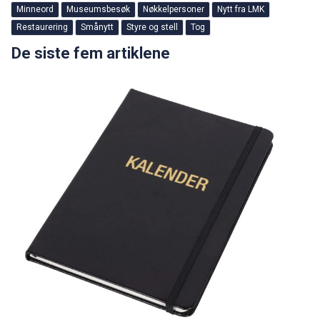
Minneord
Museumsbesøk
Nøkkelpersoner
Nytt fra LMK
Restaurering
Smånytt
Styre og stell
Tog
De siste fem artiklene