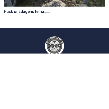
Husk onsdagens tema......
Motorhistorisk Klubb Drammen
Epost:
kontakt
siden
Postadresse:
Postboks 2193
3003 Drammen
Norsk Motorhistorisk Senter (Burud):
Skotselvveien 594, 3330 Skotselv
Velkommen til Burud:
16:00 - 20:00, onsdager