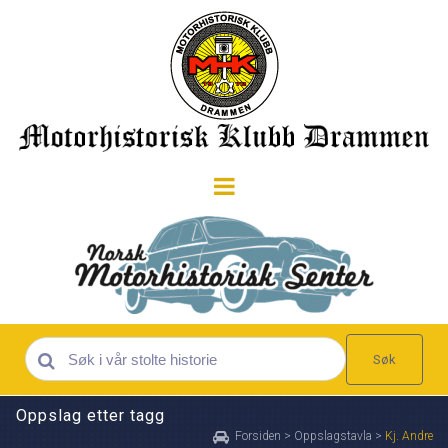
Søk
Oppslag etter tagg
Forsiden
>
Oppslagstavla
>
Kj. Andre