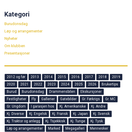
Kategori
Burudonsdag
Løp og arrangementer
Nyheter
Om klubben
Presentasjoner
2012 og før
2013
2014
2015
2016
2017
2018
2019
2020
2021
2022
2023
2024
2025
2026
Brukertips
Burud
Burudonsdag
Drammensbilen
Ekskursjoner
Festligheter
Fly
Gallerier
Gatebilder
Gr. Førkrigs
Gr. MC
Gr. Ungdom
I garasjen hos
Kj. Amerikanske
Kj. Andre
Kj. Diverse
Kj. Engelsk
Kj. Fransk
Kj. Japan
Kj. Svensk
Kj. Traktor og anlegg
Kj. Tsjekkisk
Kj. Tunge
Kj. Tysk
Løp og arrangementer
Marked
Megagalleri
Mennesker