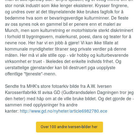
stor norsk industri som ikke lenger eksisterer. Krysser fingrene,
og undres over at det tilsynelatende ikke brukes fagfolk for å
bedømme hva som er bevaringsverdige kulturminner. De fleste
av oss synes nok en gammel bil er penere enn et maleri av
Munch, men som kulturretning er motorhistorie sterkt diskriminert
i forhold til bygningsvern, malerkunst, poesi, dans og teater for å
nevne noe. Her har vi en jobb å gjøre! Vi kan ikke tillate at
kommunale myndigheter tilraner seg private verdier på denne
måten. Her må vi alle stille opp - vår hobby og kulturbevarende
virksomhet er truet - likeledes det enkelte individs frihet. Og
uerstattelige gjenstander kan bli destruert pga uopplyste
offentlige "tjeneste"-menn.
Sendte fra MHK's store fotoarkiv bilde fra A.W. Iversen
Karosserifabrikk til avisa GD (Gudbrandsdølen Dagningen tror jeg
den heter) med håp om at de ville bruke bildet. Og det gjorde de -
sammen med opplysninger fra andre
kanter:
http://www.gd.no/nyheter/article6982780.ece
Over 100 andre Iversen-bilder her