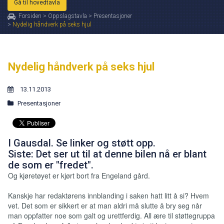
Gå til hovedtavla
Forsiden
>
Oppslagstavla
>
Presentasjoner
>
Nydelig håndverk på seks hjul
Nydelig håndverk på seks hjul
13.11.2013
Presentasjoner
I Gausdal. Se linker og støtt opp.
Siste: Det ser ut til at denne bilen nå er blant
de som er "fredet".
Og kjøretøyet er kjørt bort fra Engeland gård.
Kanskje har redaktørens innblanding i saken hatt litt å si? Hvem
vet. Det som er sikkert er at man aldri må slutte å bry seg når
man oppfatter noe som galt og urettferdig. All ære til støttegruppa