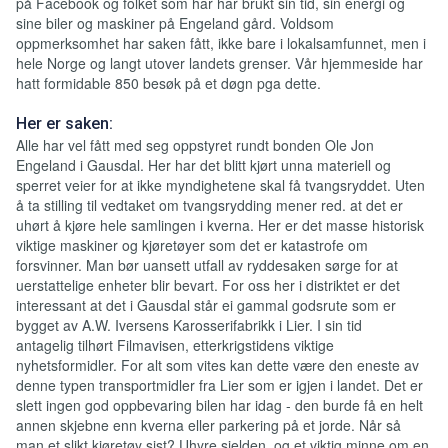
på Facebook og folket som har har brukt sin tid, sin energi og
sine biler og maskiner på Engeland gård. Voldsom
oppmerksomhet har saken fått, ikke bare i lokalsamfunnet, men i
hele Norge og langt utover landets grenser. Vår hjemmeside har
hatt formidable 850 besøk på et døgn pga dette.
Her er saken:
Alle har vel fått med seg oppstyret rundt bonden Ole Jon
Engeland i Gausdal. Her har det blitt kjørt unna materiell og
sperret veier for at ikke myndighetene skal få tvangsryddet. Uten
å ta stilling til vedtaket om tvangsrydding mener red. at det er
uhørt å kjøre hele samlingen i kverna. Her er det masse historisk
viktige maskiner og kjøretøyer som det er katastrofe om
forsvinner. Man bør uansett utfall av ryddesaken sørge for at
uerstattelige enheter blir bevart. For oss her i distriktet er det
interessant at det i Gausdal står ei gammal godsrute som er
bygget av A.W. Iversens Karosserifabrikk i Lier. I sin tid
antagelig tilhørt Filmavisen, etterkrigstidens viktige
nyhetsformidler. For alt som vites kan dette være den eneste av
denne typen transportmidler fra Lier som er igjen i landet. Det er
slett ingen god oppbevaring bilen har idag - den burde få en helt
annen skjebne enn kverna eller parkering på et jorde. Når så
man et slikt kjøretøy sist? Uhyre sjelden, og et viktig minne om en