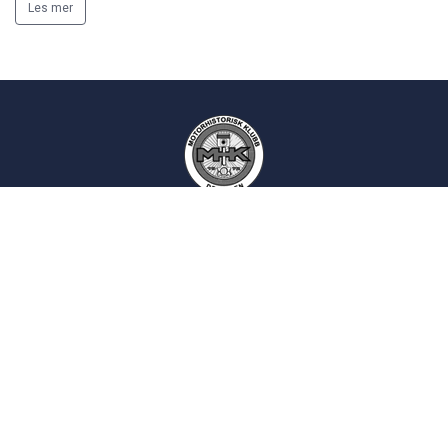
Les mer
Motorhistorisk Klubb Drammen
Epost:
kontakt
siden
Postadresse:
Postboks 2193
3003 Drammen
Norsk Motorhistorisk Senter (Burud):
Skotselvveien 594, 3330 Skotselv
Velkommen til Burud:
16:00 - 20:00, onsdager
Bli medlem