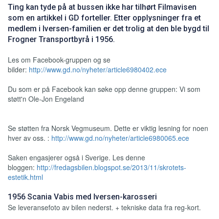
Ting kan tyde på at bussen ikke har tilhørt Filmavisen
som en artikkel i GD forteller. Etter opplysninger fra et
medlem i Iversen-familien er det trolig at den ble bygd til
Frogner Transportbyrå i 1956.
Les om Facebook-gruppen og se
bilder:
http://www.gd.no/nyheter/article6980402.ece
Du som er på Facebook kan søke opp denne gruppen: Vi som
støtt'n Ole-Jon Engeland
Se støtten fra Norsk Vegmuseum. Dette er viktig lesning for noen
hver av oss. :
http://www.gd.no/nyheter/article6980065.ece
Saken engasjerer også i Sverige. Les denne
bloggen:
http://fredagsbilen.blogspot.se/2013/11/skrotets-
estetik.html
1956 Scania Vabis med Iversen-karosseri
Se leveransefoto av bilen nederst. + tekniske data fra reg-kort.