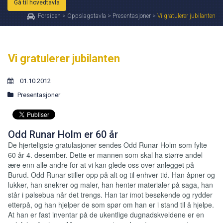
Gå til hovedtavla
Forsiden
>
Oppslagstavla
>
Presentasjoner
>
Vi gratulerer jubilanten
Vi gratulerer jubilanten
01.10.2012
Presentasjoner
Odd Runar Holm er 60 år
De hjerteligste gratulasjoner sendes Odd Runar Holm som fylte
60 år 4. desember. Dette er mannen som skal ha større andel
ære enn alle andre for at vi kan glede oss over anlegget på
Burud. Odd Runar stiller opp på alt og til enhver tid. Han åpner og
lukker, han snekrer og maler, han henter materialer på saga, han
står i pølsebua når det trengs. Han tar imot besøkende og rydder
etterpå, og han hjelper de som spør om han er i stand til å hjelpe.
At han er fast inventar på de ukentlige dugnadskveldene er en