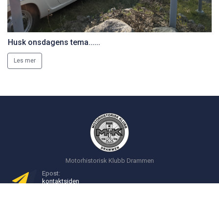
Husk onsdagens tema......
Les mer
Motorhistorisk Klubb Drammen
Epost:
kontakt
siden
Postadresse:
Postboks 2193
3003 Drammen
Norsk Motorhistorisk Senter (Burud):