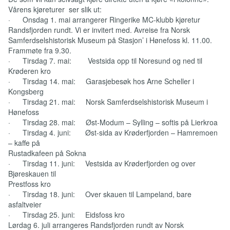
Vårens kjøreturer ser slik ut:
· Onsdag 1. mai arrangerer Ringerike MC-klubb kjøretur
Randsfjorden rundt. Vi er invitert med. Avreise fra Norsk
Samferdselshistorisk Museum på Stasjon’ i Hønefoss kl. 11.00.
Frammøte fra 9.30.
· Tirsdag 7. mai: Vestsida opp til Noresund og ned til
Krøderen kro
· Tirsdag 14. mai: Garasjebesøk hos Arne Scheller i
Kongsberg
· Tirsdag 21. mai: Norsk Samferdselshistorisk Museum i
Hønefoss
· Tirsdag 28. mai: Øst-Modum – Sylling – softis på Lierkroa
· Tirsdag 4. juni: Øst-sida av Krøderfjorden – Hamremoen
– kaffe på
Rustadkafeen på Sokna
· Tirsdag 11. juni: Vestsida av Krøderfjorden og over
Bjøreskauen til
Prestfoss kro
· Tirsdag 18. juni: Over skauen til Lampeland, bare
asfaltveier
· Tirsdag 25. juni: Eidsfoss kro
Lørdag 6. juli arrangeres Randsfjorden rundt av Norsk