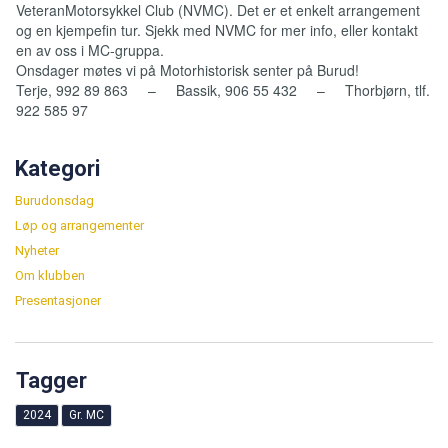
VeteranMotorsykkel Club (NVMC). Det er et enkelt arrangement
og en kjempefin tur. Sjekk med NVMC for mer info, eller kontakt
en av oss i MC-gruppa.
Onsdager møtes vi på Motorhistorisk senter på Burud!
Terje, 992 89 863 – Bassik, 906 55 432 – Thorbjørn, tlf.
922 585 97
Kategori
Burudonsdag
Løp og arrangementer
Nyheter
Om klubben
Presentasjoner
Tagger
2024
Gr. MC