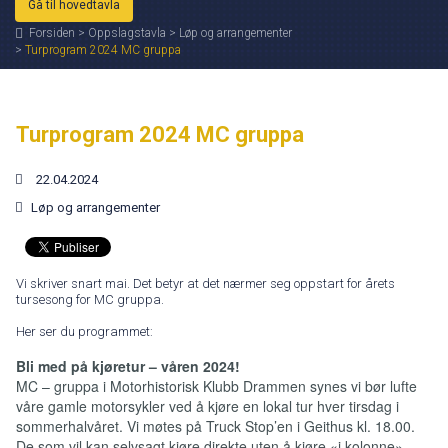
Gå til hovedtavla
Forsiden
>
Oppslagstavla
>
Løp og arrangementer
>
Turprogram 2024 MC gruppa
Turprogram 2024 MC gruppa
22.04.2024
Løp og arrangementer
Vi skriver snart mai. Det betyr at det nærmer seg oppstart for årets
tursesong for MC gruppa.
Her ser du programmet:
Bli med på kjøretur – våren 2024!
MC – gruppa i Motorhistorisk Klubb Drammen synes vi bør lufte
våre gamle motorsykler ved å kjøre en lokal tur hver tirsdag i
sommerhalvåret. Vi møtes på Truck Stop’en i Geithus kl. 18.00.
De som vil kan selvsagt kjøre direkte uten å kjøre «i kolonne».