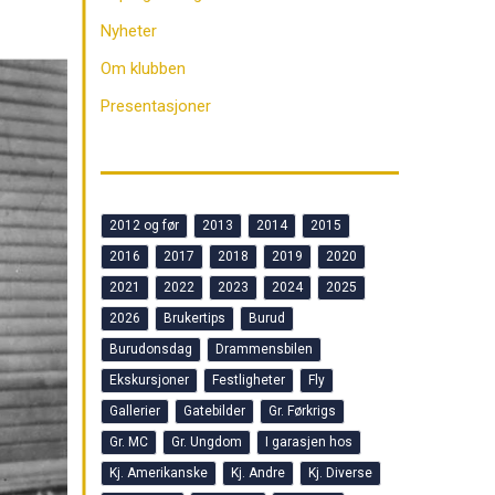
Nyheter
Om klubben
Presentasjoner
2012 og før
2013
2014
2015
2016
2017
2018
2019
2020
2021
2022
2023
2024
2025
2026
Brukertips
Burud
Burudonsdag
Drammensbilen
Ekskursjoner
Festligheter
Fly
Gallerier
Gatebilder
Gr. Førkrigs
Gr. MC
Gr. Ungdom
I garasjen hos
Kj. Amerikanske
Kj. Andre
Kj. Diverse