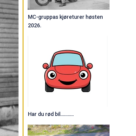
MC-gruppas kjøreturer høsten
2026.
Har du rød bil...........