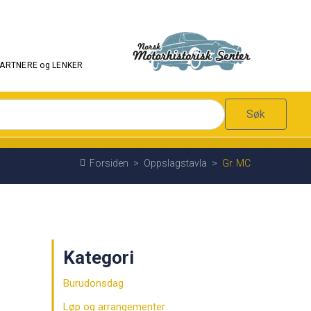
PARTNERE og LENKER
Søk
Forsiden
>
Oppslagstavla
>
Gr. MC
Kategori
Burudonsdag
Løp og arrangementer