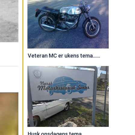
Veteran MC er ukens tema......
Husk onsdagens tema......