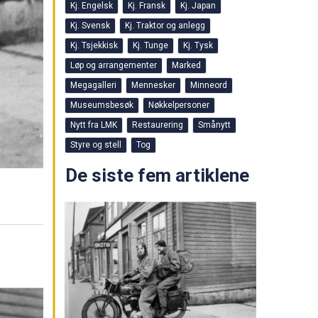
Kj. Engelsk
Kj. Fransk
Kj. Japan
Kj. Svensk
Kj. Traktor og anlegg
Kj. Tsjekkisk
Kj. Tunge
Kj. Tysk
Løp og arrangementer
Marked
Megagalleri
Mennesker
Minneord
Museumsbesøk
Nøkkelpersoner
Nytt fra LMK
Restaurering
Smånytt
Styre og stell
Tog
De siste fem artiklene