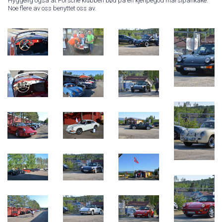
Hyggelig også at Porsche klubben bød på en kjenpegod marsipankake.
Noe flere av oss benyttet oss av.