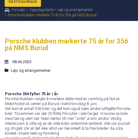
Gå til hovedtavla
Forsiden
>
Oppslagstavla
>
Løp og arrangementer
>
Porsche klubben markerte 75 år for 356 på NMS Burud
Porsche klubben markerte 75 år for 356
på NMS Burud
08.06.2023
Løp og arrangementer
Porsche 356 fyller 75 år i år.
Porsche klubben valgte å markere dette med en samling på Norsk
Motorhistorisk senter på Burud i kveld torsdag 8. juni.
Det kom et antall 356 biler, og det kom også noen andre luftkjølte Porsche
biler. Tilsammen var det 25 flotte Porscher i alle farger. Vi kunne se biler
med tak og uten tak. Noen hørtes litt mer "sinte" ut enn andre. Veldig
interessant å sitte og se de ulike bilen ankomme senteret. Alle var pusset
og striglet slik at det ikke altid var like enkelt å ta fine bileder da sola
blinket i blank lakk og fornikling.